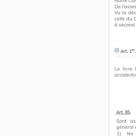
Notre Con
De l’ass
Vu la dé
celle du 
à second 
er
Art. 1
.
Le livre
accident»
Art. 85
.
Sont as
général 
1)
les