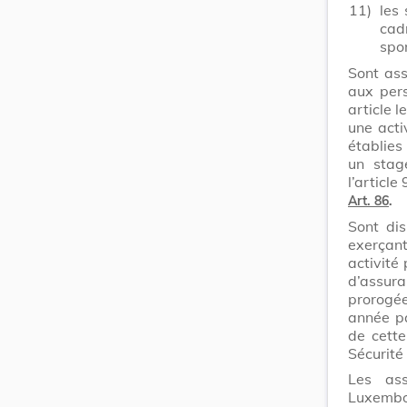
11)
les 
cad
spor
Sont ass
aux per
article 
une acti
établies
un stag
l’article 
Art. 86
.
Sont di
exerçan
activité
d’assur
prorogé
année pa
de cette
Sécurité 
Les as
Luxembo