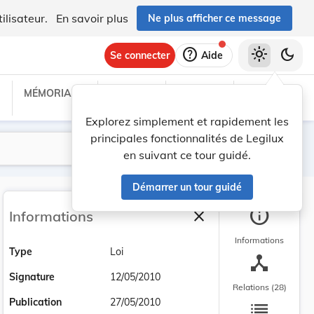
ilisateur.
En savoir plus
Ne plus afficher ce message
help
light_mode
dark_mode
Se connecter
Aide
MÉMORIAL C
TRAITÉS
PROJETS
TEXTES UE
Explorez simplement et rapidement les
principales fonctionnalités de Legilux
Lancer la recherche
Filtres
en suivant ce tour guidé.
Démarrer un tour guidé
info
close
Informations
Fermer la barre latéra
Informations
Type
Loi
device_hub
Signature
12/05/2010
Relations (28)
list
Publication
27/05/2010