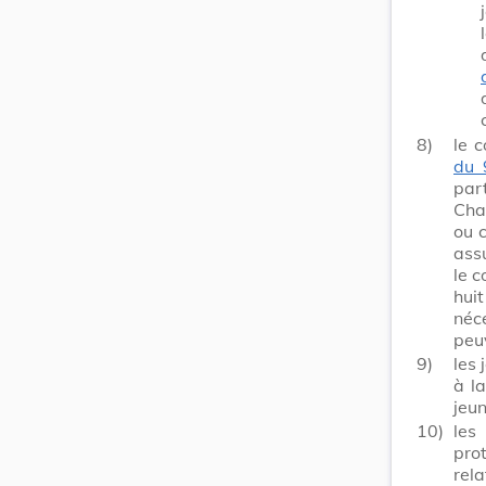
8)
le c
du 
par
Cham
ou c
ass
le c
hui
néc
peu
9)
les
à l
jeun
10)
les
pro
rel