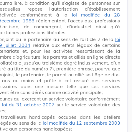
journalière, à condition qu’il s’agisse de personnes sur
lesquelles repose l’autorisation d’établissement
délivrée conformément à la
loi modifiée du 28
décembre 1988
réglementant l’accès aux professions
d’artisan, de commerçant, d’industriel ainsi qu’à
certaines professions libérales;
onjoint ou le partenaire au sens de l’article 2 de la
loi
9 juillet 2004
relative aux effets légaux de certains
tenariats et, pour les activités ressortissant de la
bre d’agriculture, les parents et alliés en ligne directe
ollatérale jusqu’au troisième degré inclusivement, d’un
uré au titre du numéro 7), première phrase, pourvu que
onjoint, le partenaire, le parent ou allié soit âgé de dix-
t ans au moins et prête à cet assuré des services
essaires dans une mesure telle que ces services
vent être considérés comme activité principale;
 jeunes qui exercent un service volontaire conformément
a
loi du 31 octobre 2007
sur le service volontaire des
es;
 travailleurs handicapés occupés dans les ateliers
tégés au sens de la
loi modifiée du 12 septembre 2003
ative aux personnes handicapées;