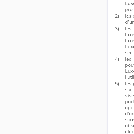
Lu
prof
2)
les
d’u
3)
les
lux
lux
Luxe
sécu
4)
les
pou
Lux
l’ut
5)
les
sur
vis
par
opé
d’or
sou
obs
éle