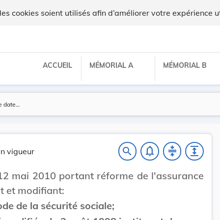
 cookies soient utilisés afin d’améliorer votre expérience ut
ACCUEIL
MÉMORIAL A
MÉMORIAL B
notifications_none
compress
expand
search
n vigueur
12 mai 2010 portant réforme de l'assurance
t et modifiant:
ode de la sécurité sociale;