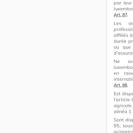
par leur
luxembo
Art. 87
.
Les as
professi
affiliés
durée pr
ou que 
d’assura
Ne son
luxembou
en rais
internati
Art. 88
.
Est disp
l’articl
agricole
alinéa 1 
Sont dis
85, sous 
qu’agric