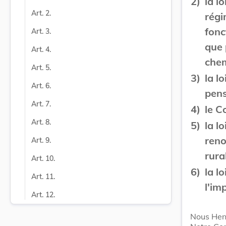
2)
la l
Art. 2.
régi
fonc
Art. 3.
que 
Art. 4.
chem
Art. 5.
3)
la l
Art. 6.
pens
Art. 7.
4)
le C
Art. 8.
5)
la l
reno
Art. 9.
rural
Art. 10.
6)
la l
Art. 11.
l'im
Art. 12.
Nous Hen