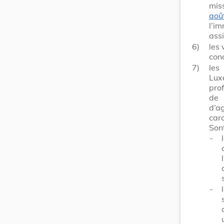
mis
aoû
l’i
assi
6)
les 
conc
7)
les
Lux
pro
de
d’a
cara
Son
-
-