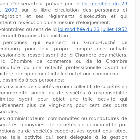
sion d’observateur prévue par la
loi modifiée du 29
t 2008
sur la libre circulation des personnes et
mmigration et ses règlements d’exécution et qui
stent à l’exécution d’une mesure d’éloignement;
volontaires au sens de la
loi modifiée du 23 juillet 1952
ernant l’organisation militaire;
 personnes qui exercent au Grand-Duché de
embourg pour leur propre compte une activité
fessionnelle ressortissant de la Chambre des métiers,
 la Chambre de commerce ou de la Chambre
griculture ou une activité professionnelle ayant un
ctère principalement intellectuel et non commercial.
t assimilés à ces personnes:
les associés de sociétés en nom collectif, de sociétés en
commandite simple ou de sociétés à responsabilité
limitée ayant pour objet une telle activité qui
détiennent plus de vingt-cinq pour cent des parts
sociales,
les administrateurs, commandités ou mandataires de
sociétés anonymes, de sociétés en commandite par
actions ou de sociétés coopératives ayant pour objet
une telle activité qui sont délégués à la gestion