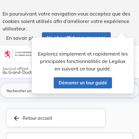
Loi du 18 mai 2010 portant approbation de l’Acc... - Legilux
En poursuivant votre navigation vous acceptez que des
cookies soient utilisés afin d’améliorer votre expérience
utilisateur.
En savoir plus
Ne plus afficher ce message
Aller au contenu
help
light_mode
dark_mode
account_circle
Explorez simplement et rapidement les
Aide
principales fonctionnalités de Legilux
en suivant ce tour guidé.
Journal officiel
du Grand-Duché de Luxembourg
Démarrer un tour guidé
La
arrow_back
Retour accueil