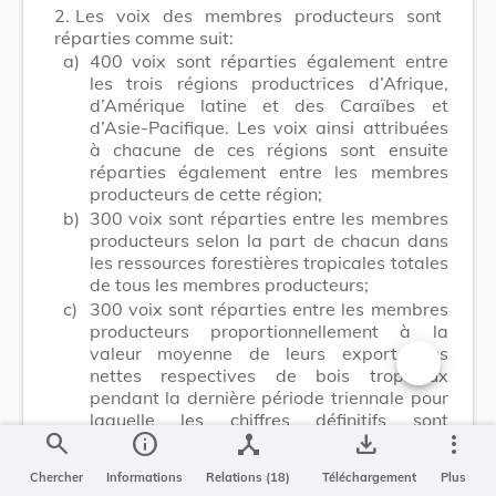
2.
Les voix des membres producteurs sont
réparties comme suit:
a)
400 voix sont réparties également entre
les trois régions productrices d’Afrique,
d’Amérique latine et des Caraïbes et
d’Asie-Pacifique. Les voix ainsi attribuées
à chacune de ces régions sont ensuite
réparties également entre les membres
producteurs de cette région;
b)
300 voix sont réparties entre les membres
producteurs selon la part de chacun dans
les ressources forestières tropicales totales
de tous les membres producteurs;
c)
300 voix sont réparties entre les membres
producteurs proportionnellement à la
valeur moyenne de leurs exportations
nettes respectives de bois tropicaux
Changer la t
pendant la dernière période triennale pour
laquelle les chiffres définitifs sont
search
info
device_hub
save_alt
more_vert
disponibles.
3.
Nonobstant les dispositions du paragraphe
Chercher
Informations
Relations (18)
Téléchargement
Plus
2 du présent article, le total des voix