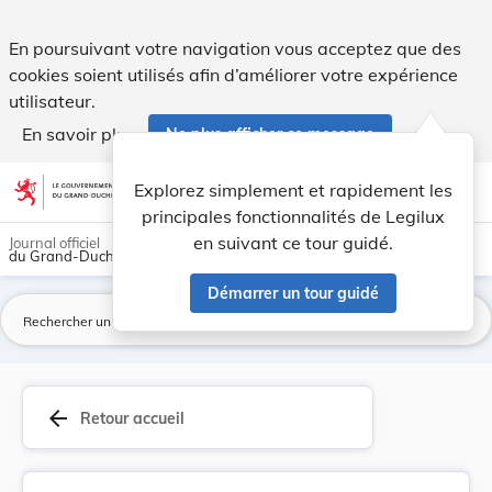
Loi du 16 août 2010 relative aux licences des c... - Legilux
En poursuivant votre navigation vous acceptez que des
cookies soient utilisés afin d’améliorer votre expérience
utilisateur.
En savoir plus
Ne plus afficher ce message
Aller au contenu
help
light_mode
dark_mode
account_circle
Explorez simplement et rapidement les
Aide
principales fonctionnalités de Legilux
en suivant ce tour guidé.
Journal officiel
du Grand-Duché de Luxembourg
Démarrer un tour guidé
La
arrow_back
Retour accueil