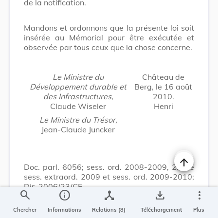
de la notification.
Mandons et ordonnons que la présente loi soit
insérée au Mémorial pour être exécutée et
observée par tous ceux que la chose concerne.
Le Ministre du
Château de
Développement durable et
Berg, le 16 août
des Infrastructures,
2010.
Claude Wiseler
Henri
Le Ministre du Trésor,
Jean-Claude Juncker
Doc. parl. 6056; sess. ord. 2008-2009, 2ième
Changer la t
sess. extraord. 2009 et sess. ord. 2009-2010;
Dir. 2006/23/CE.
search
info
device_hub
save_alt
more_vert
Chercher
Informations
Relations (8)
Téléchargement
Plus