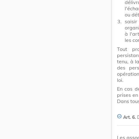
déliv
l'écha
ou dét
3.
saisi
organ
à l'ar
les co
Tout pro
persistan
tenu, à l
des pers
opération
loi.
En cas d
prises en
Dans tous
Art. 6.
Les asso