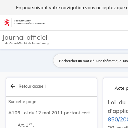
Loi du 12 mai 2011 portant certaines modalités ... - Legilux
En poursuivant votre navigation vous acceptez que des
Aller au contenu
Journal officiel
du Grand-Duché de Luxembourg
arrow_back
Retour accueil
Acte p
Loi du
Sur cette page
d'appl
A106 Loi du 12 mai 2011 portant certaines modalités d'application et sanction du règlement (CE) No 850/2004 du Parlement européen et du Conseil du 29 avril 2004 concernant les polluants organiques persistants et modifiant la directive 79/117/CEE.
850/20
er
Art. 1 
 .
29 avri