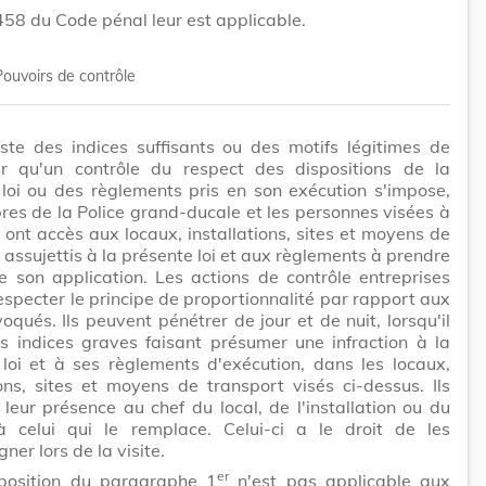
 458 du Code pénal leur est applicable.
Pouvoirs de contrôle
xiste des indices suffisants ou des motifs légitimes de
er qu'un contrôle du respect des dispositions de la
loi ou des règlements pris en son exécution s'impose,
es de la Police grand-ducale et les personnes visées à
 3 ont accès aux locaux, installations, sites et moyens de
 assujettis à la présente loi et aux règlements à prendre
 son application. Les actions de contrôle entreprises
especter le principe de proportionnalité par rapport aux
voqués. Ils peuvent pénétrer de jour et de nuit, lorsqu'il
s indices graves faisant présumer une infraction à la
loi et à ses règlements d'exécution, dans les locaux,
ions, sites et moyens de transport visés ci-dessus. Ils
 leur présence au chef du local, de l'installation ou du
à celui qui le remplace. Celui-ci a le droit de les
er lors de la visite.
er
position du paragraphe 1
n'est pas applicable aux