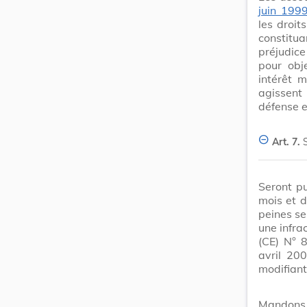
juin 199
les droit
constitua
préjudice
pour obj
intérêt m
agissent
défense e
Art. 7.
Seront p
mois et 
peines se
une infra
(CE) N° 
avril 20
modifiant
Mandons 