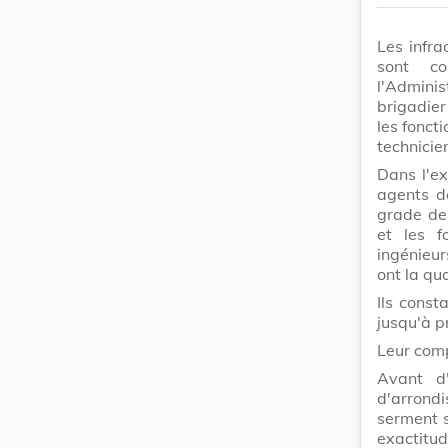
Les infra
sont co
l'Admini
brigadier
les fonct
technicie
Dans l'ex
agents d
grade de 
et les f
ingénieu
ont la qua
Ils const
jusqu'à p
Leur comp
Avant d'
d'arrondi
serment s
exactitud