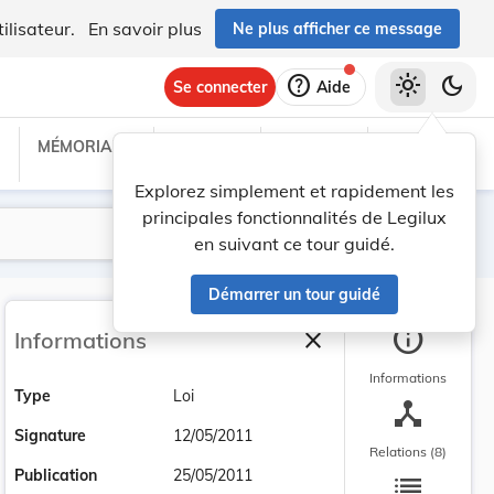
ilisateur.
En savoir plus
Ne plus afficher ce message
help
light_mode
dark_mode
Se connecter
Aide
MÉMORIAL C
TRAITÉS
PROJETS
TEXTES UE
Explorez simplement et rapidement les
principales fonctionnalités de Legilux
Lancer la recherche
Filtres
en suivant ce tour guidé.
Démarrer un tour guidé
info
close
Informations
Fermer la barre latéra
Informations
Type
Loi
device_hub
Signature
12/05/2011
Relations (8)
list
Publication
25/05/2011