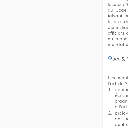
locaux d'h
du Code d
faisant p
locaux de
domicilia
officiers
ou perso
mandat du
Art. 5.
Les membr
l'article 
1.
deman
écrit
organ
à l'art
2.
préle
des p
dont q