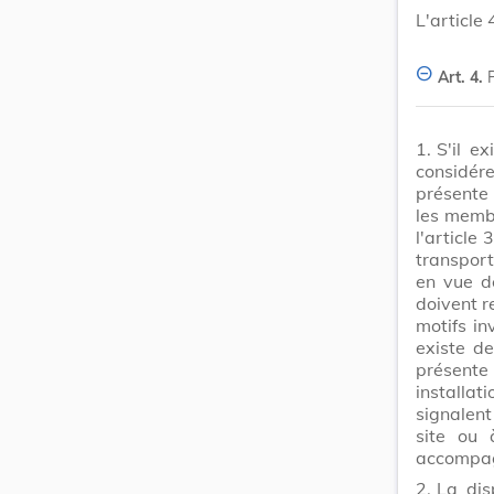
L'article
Art. 4.
1.
S'il e
considér
présente 
les membr
l'article
transport
en vue de
doivent r
motifs in
existe de
présente 
installat
signalent
site ou 
accompagn
2.
La dis