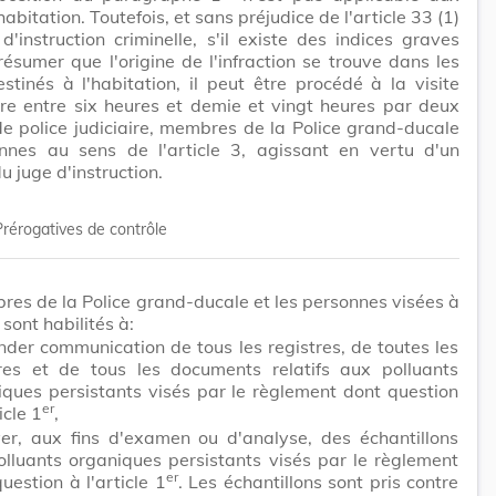
abitation. Toutefois, et sans préjudice de l'article 33 (1)
'instruction criminelle, s'il existe des indices graves
résumer que l'origine de l'infraction se trouve dans les
stinés à l'habitation, il peut être procédé à la visite
ire entre six heures et demie et vingt heures par deux
 de police judiciaire, membres de la Police grand-ducale
nnes au sens de l'article 3, agissant en vertu d'un
 juge d'instruction.
Prérogatives de contrôle
es de la Police grand-ducale et les personnes visées à
3 sont habilités à:
der communication de tous les registres, de toutes les
ures et de tous les documents relatifs aux polluants
iques persistants visés par le règlement dont question
er
icle 1
,
ver, aux fins d'examen ou d'analyse, des échantillons
olluants organiques persistants visés par le règlement
er
uestion à l'article 1
. Les échantillons sont pris contre