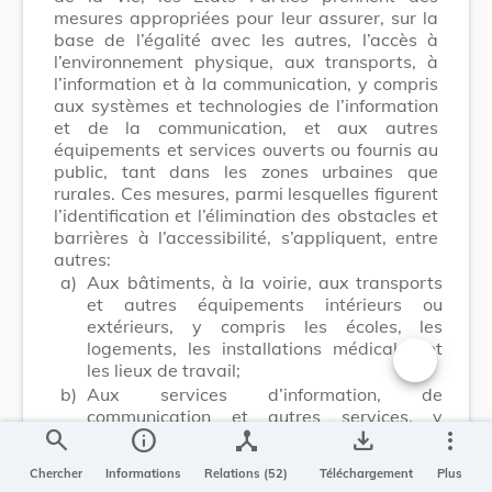
mesures appropriées pour leur assurer, sur la
base de l’égalité avec les autres, l’accès à
l’environnement physique, aux transports, à
l’information et à la communication, y compris
aux systèmes et technologies de l’information
et de la communication, et aux autres
équipements et services ouverts ou fournis au
public, tant dans les zones urbaines que
rurales. Ces mesures, parmi lesquelles figurent
l’identification et l’élimination des obstacles et
barrières à l’accessibilité, s’appliquent, entre
autres:
a)
Aux bâtiments, à la voirie, aux transports
et autres équipements intérieurs ou
extérieurs, y compris les écoles, les
logements, les installations médicales et
les lieux de travail;
Changer la t
b)
Aux services d’information, de
communication et autres services, y
search
info
device_hub
save_alt
more_vert
compris les services électroniques et les
services d’urgence.
Chercher
Informations
Relations (52)
Téléchargement
Plus
2.
Les Etats Parties prennent également des