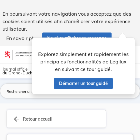
Loi du 28 juillet 2011 portant 1. approbation ... - Legilux
En poursuivant votre navigation vous acceptez que des
cookies soient utilisés afin d’améliorer votre expérience
utilisateur.
En savoir plus
Ne plus afficher ce message
Aller au contenu
help
light_mode
dark_mode
account_circle
Explorez simplement et rapidement les
Aide
principales fonctionnalités de Legilux
en suivant ce tour guidé.
Journal officiel
du Grand-Duché de Luxembourg
Démarrer un tour guidé
La
arrow_back
Retour accueil