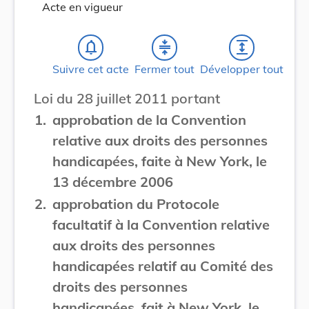
Acte en vigueur
notifications_none
compress
expand
Suivre cet acte
Fermer tout
Développer tout
Loi du 28 juillet 2011 portant
1.
approbation de la Convention
relative aux droits des personnes
handicapées, faite à New York, le
13 décembre 2006
2.
approbation du Protocole
facultatif à la Convention relative
aux droits des personnes
handicapées relatif au Comité des
droits des personnes
handicapées, fait à New York, le