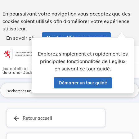
Loi du 28 juillet 2011 portant modification 1)... - Legilux
En poursuivant votre navigation vous acceptez que des
cookies soient utilisés afin d’améliorer votre expérience
utilisateur.
En savoir plus
Ne plus afficher ce message
Aller au contenu
help
light_mode
dark_mode
account_circle
Explorez simplement et rapidement les
Aide
principales fonctionnalités de Legilux
en suivant ce tour guidé.
Journal officiel
du Grand-Duché de Luxembourg
Démarrer un tour guidé
La
arrow_back
Retour accueil