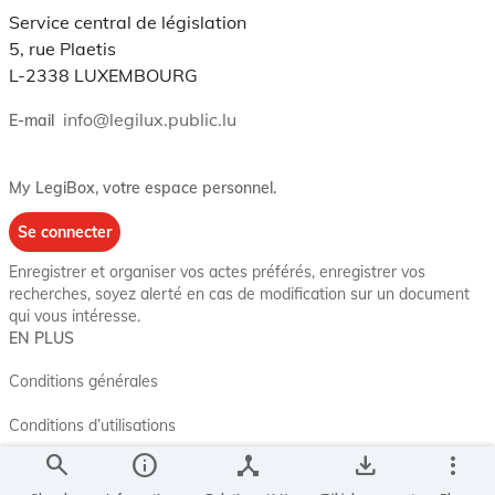
Service central de législation
5, rue Plaetis
L-2338 LUXEMBOURG
info@legilux.public.lu
E-mail
My LegiBox
, votre espace personnel.
Se connecter
Enregistrer et organiser vos actes préférés, enregistrer vos
recherches, soyez alerté en cas de modification sur un document
qui vous intéresse.
EN PLUS
Conditions générales
Conditions d’utilisations
search
info
device_hub
save_alt
more_vert
Accessibilité