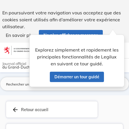
Loi du 16 décembre 2011 portant 1. modificatio... - Legilux
En poursuivant votre navigation vous acceptez que des
cookies soient utilisés afin d’améliorer votre expérience
utilisateur.
En savoir plus
Ne plus afficher ce message
Aller au contenu
help
light_mode
dark_mode
account_circle
Explorez simplement et rapidement les
Aide
principales fonctionnalités de Legilux
en suivant ce tour guidé.
Journal officiel
du Grand-Duché de Luxembourg
Démarrer un tour guidé
La
arrow_back
Retour accueil