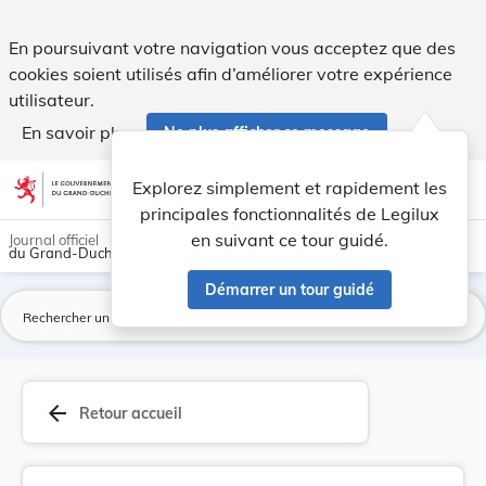
Loi du 29 novembre 2012 portant approbation du ... - Legil
En poursuivant votre navigation vous acceptez que des
cookies soient utilisés afin d’améliorer votre expérience
utilisateur.
En savoir plus
Ne plus afficher ce message
Aller au contenu
help
light_mode
dark_mode
account_circle
Explorez simplement et rapidement les
Aide
principales fonctionnalités de Legilux
en suivant ce tour guidé.
Journal officiel
du Grand-Duché de Luxembourg
Démarrer un tour guidé
La
arrow_back
Retour accueil