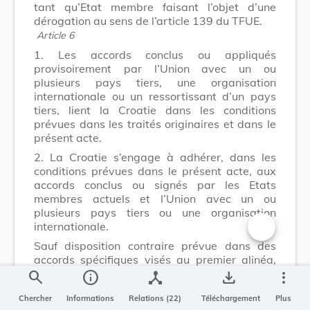
tant qu’Etat membre faisant l’objet d’une
dérogation au sens de l’article 139 du TFUE.
Article 6
1. Les accords conclus ou appliqués
provisoirement par l’Union avec un ou
plusieurs pays tiers, une organisation
internationale ou un ressortissant d’un pays
tiers, lient la Croatie dans les conditions
prévues dans les traités originaires et dans le
présent acte.
2. La Croatie s’engage à adhérer, dans les
conditions prévues dans le présent acte, aux
accords conclus ou signés par les Etats
membres actuels et l’Union avec un ou
plusieurs pays tiers ou une organisation
internationale.
Changer la t
Sauf disposition contraire prévue dans des
accords spécifiques visés au premier alinéa,
l’adhésion de la Croatie à de tels accords est
search
info
device_hub
save_alt
more_vert
approuvée par la conclusion d’un protocole à
Chercher
Informations
Relations (22)
Téléchargement
Plus
ces accords entre le Conseil, statuant à