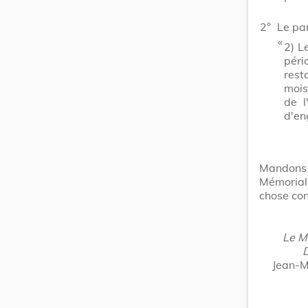
2°
Le pa
​ «
2)
Le
péri
rest
mois
de l
d'en
Mandons 
Mémorial
chose con
Le Mi
D
Jean-M