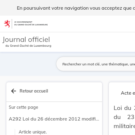
Loi du 26 décembre 2012 modifiant la loi modifi... - Legilux
En poursuivant votre navigation vous acceptez que des
Aller au contenu
Journal officiel
du Grand-Duché de Luxembourg
arrow_back
Retour accueil
Acte e
Loi du 
Sur cette page
du 23 
A292 Loi du 26 décembre 2012 modifiant la loi modifiée du 23 juillet 1952 concernant l'organisation militaire.
militair
Article unique.