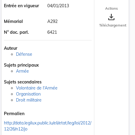
Entrée en vigueur
04/01/2013
Actions
save_alt
Mémorial
A292
Téléchargement
N° doc. parl.
6421
Auteur
Défense
Sujets principaux
Armée
Sujets secondaires
Volontaire de l'Armée
Organisation
Droit militaire
Permalien
http://data.legilux.public.lu/eli/etat/leg/loi/2012/
12/26/n12/jo