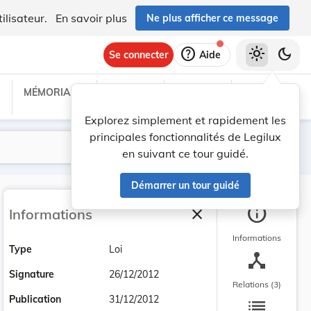
ilisateur.
En savoir plus
Ne plus afficher ce message
help
light_mode
dark_mode
Se connecter
Aide
MÉMORIAL C
TRAITÉS
PROJETS
TEXTES UE
Explorez simplement et rapidement les
principales fonctionnalités de Legilux
Lancer la recherche
Filtres
en suivant ce tour guidé.
Démarrer un tour guidé
info
close
Informations
Fermer la barre latéra
Informations
Type
Loi
device_hub
Signature
26/12/2012
Relations (3)
list
Publication
31/12/2012