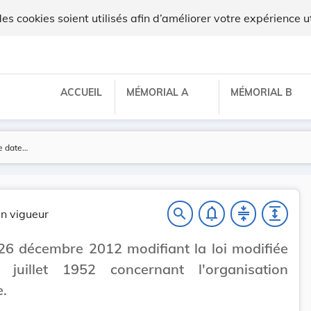
 cookies soient utilisés afin d’améliorer votre expérience ut
ACCUEIL
MÉMORIAL A
MÉMORIAL B
notifications_none
compress
expand
search
n vigueur
26 décembre 2012 modifiant la loi modifiée
juillet 1952 concernant l'organisation
e.