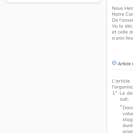
Nous Hen
Notre Con
De l'ass
Vu la dé
et celle 
a pas lie
Article
L'articl
l'organis
1°
Le de
suit:
​ «
Dans
volo
stag
duré
prio