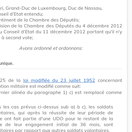
ri, Grand-Duc de Luxembourg, Duc de Nassau,
seil d'Etat entendu;
entiment de la Chambre des Députés;
cision de la Chambre des Députés du 4 décembre 2012
du Conseil d'Etat du 11 décembre 2012 portant qu'il n'y
u à second vote;
Avons ordonné et ordonnons:
 unique.
e 25 de la
loi modifiée du 23 juillet 1952
concernant
ation militaire est modifié comme suit:
rnier alinéa du paragraphe 1) c) est remplacé comme
 les cas prévus ci-dessus sub a) à c), les soldats
ntaires, qui après la réussite de leur période de
e ont fait partie d'une UDO pour le restant de la
e de leur engagement initial de 36 mois, sont
ritaires par rapport aux autres soldats volontaires.