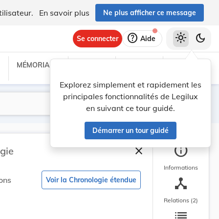
ilisateur.
En savoir plus
Ne plus afficher ce message
help
light_mode
dark_mode
Se connecter
Aide
MÉMORIAL C
TRAITÉS
PROJETS
TEXTES UE
Explorez simplement et rapidement les
principales fonctionnalités de Legilux
Lancer la recherche
Filtres
en suivant ce tour guidé.
Démarrer un tour guidé
info
close
gie
Fermer la barre latéra
Informations
device_hub
ons
Voir la Chronologie étendue
Relations (2)
list