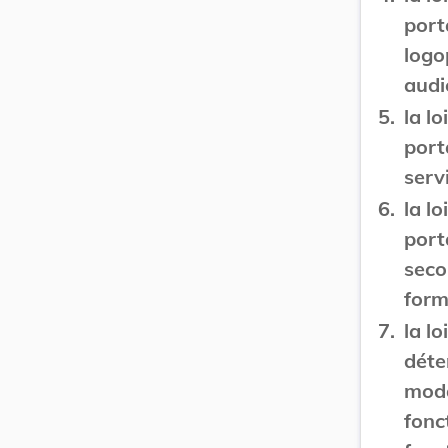
port
logo
audi
5.
la l
port
serv
6.
la l
port
seco
form
7.
la l
déte
moda
fonc