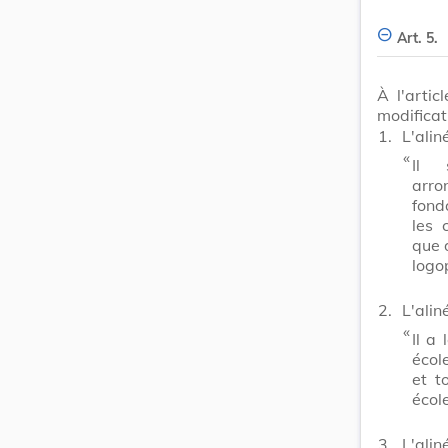
Art. 5.
À l'arti
modificat
1.
L'alin
​ «
Il 
arr
fond
les 
que 
logo
2.
L'alin
​ «
Il a 
écol
et t
écol
3.
L'alin