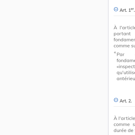
er
Art. 1
.
À l'artic
portan
fondamen
comme su
​ «
Par «
fondam
«inspec
qu'uti
antérieu
Art. 2.
À l'artic
comme su
durée de 