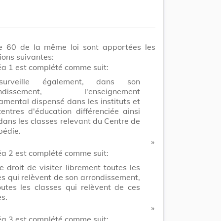
cle 60 de la même loi sont apportées les
ions suivantes:
éa 1 est complété comme suit:
surveille également, dans son
ondissement, l'enseignement
amental dispensé dans les instituts et
centres d'éducation différenciée ainsi
dans les classes relevant du Centre de
pédie.
​ »
éa 2 est complété comme suit:
le droit de visiter librement toutes les
es qui relèvent de son arrondissement,
outes les classes qui relèvent de ces
es.
​ »
éa 3 est complété comme suit: