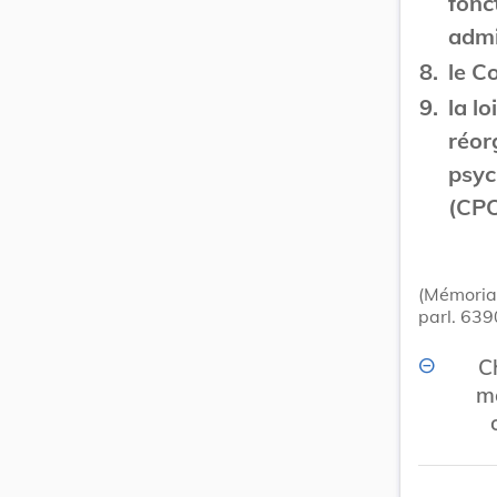
fonc
admi
8.
le C
9.
la lo
réor
psyc
(CPO
(Mémorial
parl. 639
Ch
mo