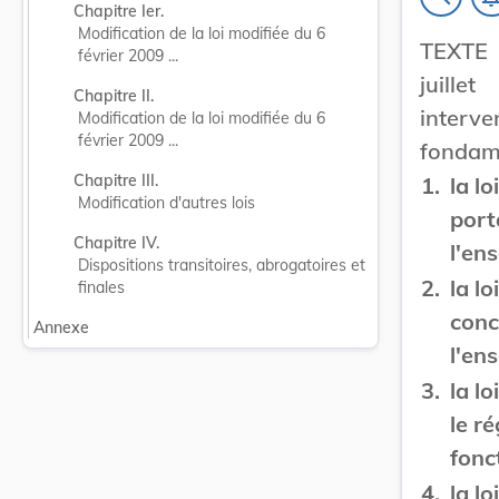
Chapitre Ier.
Modification de la loi modifiée du 6 
TEXTE
février 2009 ...
juille
Chapitre II.
inter
Modification de la loi modifiée du 6 
février 2009 ...
fondame
Chapitre III.
1.
la l
Modification d'autres lois
port
Chapitre IV.
l'en
Dispositions transitoires, abrogatoires et 
2.
la l
finales
conc
Annexe
l'en
3.
la l
le r
fonc
4.
la l