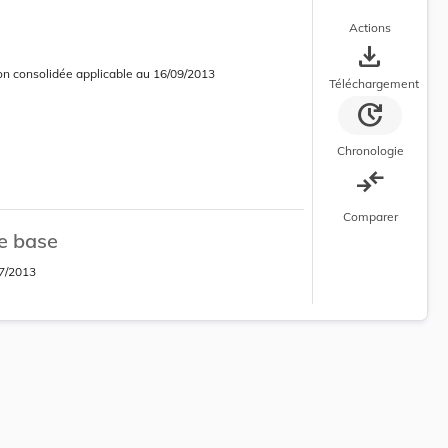
Actions
save_alt
on consolidée applicable au 16/09/2013
 courante
 consolidée en cours d’application
Téléchargement
update
Chronologie
compare_arrows
Comparer
e base
7/2013