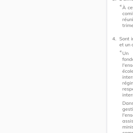
​ «
À ce
comi
réun
trime
4.
Sont i
et un 
​ «
Un 
fond
l'e
éco
inte
régi
res
inte
Dans
gest
l'en
assi
mini
comp