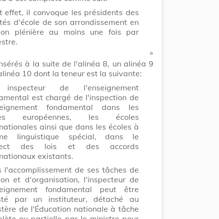
t effet, il convoque les présidents des
tés d'école de son arrondissement en
ion plénière au moins une fois par
stre.
​ »
nsérés à la suite de l'alinéa 8, un alinéa 9
alinéa 10 dont la teneur est la suivante:
inspecteur de l'enseignement
amental est chargé de l'inspection de
nseignement fondamental dans les
les européennes, les écoles
rnationales ainsi que dans les écoles à
me linguistique spécial, dans le
pect des lois et des accords
rnationaux existants.
 l'accomplissement de ses tâches de
ion et d'organisation, l'inspecteur de
seignement fondamental peut être
sté par un instituteur, détaché au
stère de l'Éducation nationale à tâche
lète ou partielle par le ministre pour