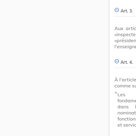
Art. 3.
Aux arti
«inspect
«présid
l'enseig
Art. 4.
À l'artic
comme su
​ «
Les i
fondame
dans l
nominat
fonction
et servi