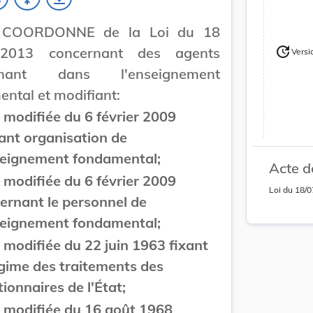
 COORDONNE de la Loi du 18
update
t 2013 concernant des agents
Versi
Version
Version
venant dans l'enseignement
ntal et modifiant:
oi modifiée du 6 février 2009
ant organisation de
seignement fondamental;
Acte d
oi modifiée du 6 février 2009
Loi
du
18/0
ernant le personnel de
seignement fondamental;
oi modifiée du 22 juin 1963 fixant
égime des traitements des
tionnaires de l'État;
oi modifiée du 16 août 1968