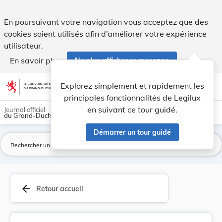
Loi du 27 août 2013 portant création de l'établ... - Legilux
En poursuivant votre navigation vous acceptez que des
cookies soient utilisés afin d’améliorer votre expérience
utilisateur.
En savoir plus
Ne plus afficher ce message
Aller au contenu
help
light_mode
dark_mode
account_circle
Explorez simplement et rapidement les
Aide
principales fonctionnalités de Legilux
en suivant ce tour guidé.
Journal officiel
du Grand-Duché de Luxembourg
Démarrer un tour guidé
La
arrow_back
Retour accueil