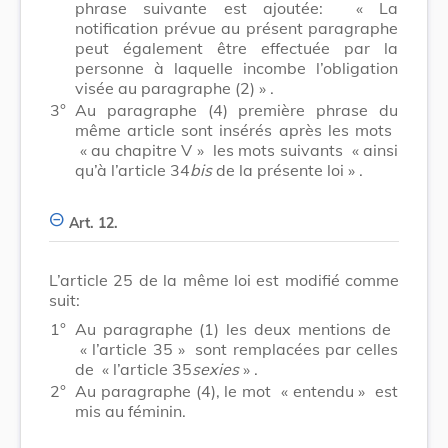
phrase suivante est ajoutée:
« La
notification prévue au présent paragraphe
peut également être effectuée par la
personne à laquelle incombe l’obligation
visée au paragraphe (2) »
.
3°
Au paragraphe (4) première phrase du
même article sont insérés après les mots
« au chapitre V »
les mots suivants
« ainsi
qu’à l’article 34
bis
de la présente loi »
.
Art. 12.
L’article 25 de la même loi est modifié comme
suit:
1°
Au paragraphe (1) les deux mentions de
« l’article 35 »
sont remplacées par celles
de
« l’article 35
sexies
»
.
2°
Au paragraphe (4), le mot
« entendu »
est
mis au féminin.