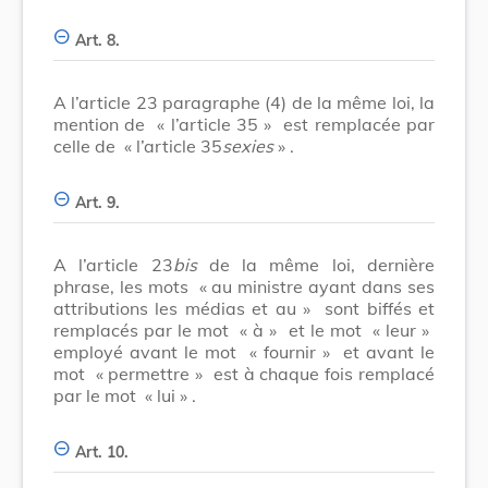
Art. 8.
A l’article 23 paragraphe (4) de la même loi, la
mention de
« l’article 35 »
est remplacée par
celle de
« l’article 35
sexies
»
.
Art. 9.
A l’article 23
bis
de la même loi, dernière
phrase, les mots
« au ministre ayant dans ses
attributions les médias et au »
sont biffés et
remplacés par le mot
« à »
et le mot
« leur »
employé avant le mot
« fournir »
et avant le
mot
« permettre »
est à chaque fois remplacé
par le mot
« lui »
.
Art. 10.