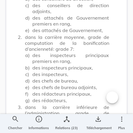
c)
des conseillers de direction
adjoints,
d)
des attachés de Gouvernement
premiers en rang,
e)
des attachés de Gouvernement,
2.
dans la carrière moyenne, grade de
computation de la bonification
d’ancienneté: grade 7:
a)
des inspecteurs principaux
premiers en rang,
b)
des inspecteurs principaux,
c)
des inspecteurs,
d)
des chefs de bureau,
e)
des chefs de bureau adjoints,
f)
des rédacteurs principaux,
g)
des rédacteurs,
Changer la t
3.
dans la carrière inférieure de
l’administration, grade de
search
info
device_hub
save_alt
more_vert
computation de la bonification
d’ancienneté: grade 4:
Chercher
Informations
Relations (23)
Téléchargement
Plus
a)
des premiers commis principaux,