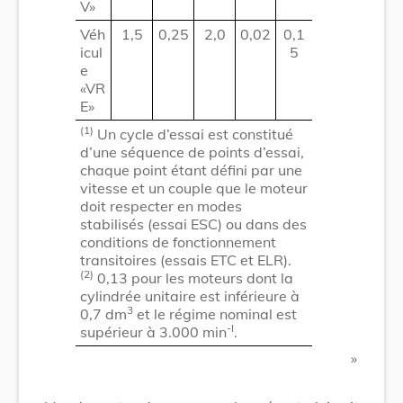
V»
Véh
1,5
0,25
2,0
0,02
0,1
icul
5
e
«VR
E»
(1)
Un cycle d’essai est constitué
d’une séquence de points d’essai,
chaque point étant défini par une
vitesse et un couple que le moteur
doit respecter en modes
stabilisés (essai ESC) ou dans des
conditions de fonctionnement
transitoires (essais ETC et ELR).
(2)
0,13 pour les moteurs dont la
cylindrée unitaire est inférieure à
3
0,7 dm
et le régime nominal est
-I
supérieur à 3.000 min
.
​ »