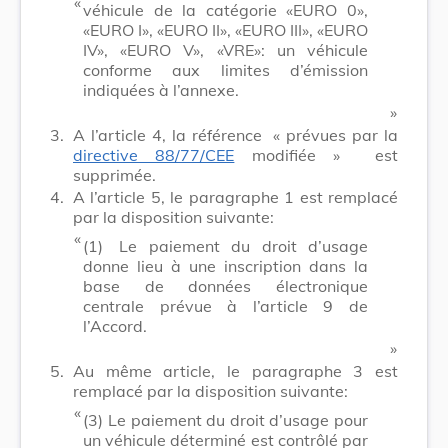
​ «
véhicule de la catégorie «EURO 0»,
«EURO I», «EURO II», «EURO III», «EURO
IV», «EURO V», «VRE»: un véhicule
conforme aux limites d’émission
indiquées à l’annexe.
​ »
3.
A l’article 4, la référence
« prévues par la
directive 88/77/CEE
modifiée »
est
supprimée.
4.
A l’article 5, le paragraphe 1 est remplacé
par la disposition suivante:
​ «
(1)
Le paiement du droit d’usage
donne lieu à une inscription dans la
base de données électronique
centrale prévue à l’article 9 de
l’Accord.
​ »
5.
Au même article, le paragraphe 3 est
remplacé par la disposition suivante:
​ «
(3)
Le paiement du droit d’usage pour
un véhicule déterminé est contrôlé par