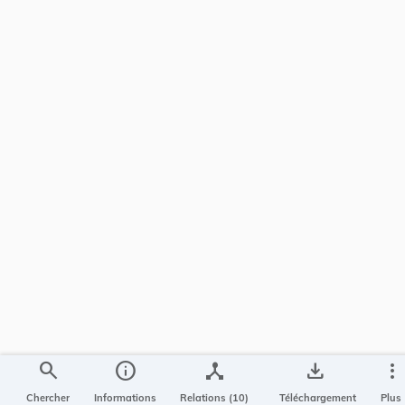
search
info
device_hub
save_alt
more_vert
Chercher
Informations
Relations (10)
Téléchargement
Plus