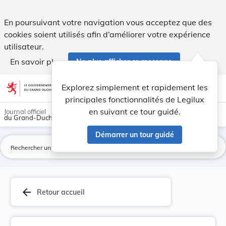
Loi du 2 avril 2014 1) portant approbation du ... - Legilux
En poursuivant votre navigation vous acceptez que des
cookies soient utilisés afin d’améliorer votre expérience
utilisateur.
En savoir plus
Ne plus afficher ce message
Aller au contenu
help
light_mode
dark_mode
account_circle
Explorez simplement et rapidement les
Aide
principales fonctionnalités de Legilux
en suivant ce tour guidé.
Journal officiel
du Grand-Duché de Luxembourg
Démarrer un tour guidé
La
arrow_back
Retour accueil