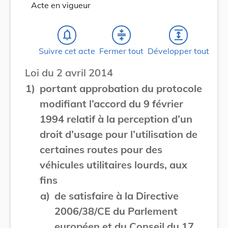
Acte en vigueur
notifications_none
compress
expand
Suivre cet acte
Fermer tout
Développer tout
Loi du 2 avril 2014
1)
portant approbation du protocole
modifiant l’accord du 9 février
1994 relatif à la perception d’un
droit d’usage pour l’utilisation de
certaines routes pour des
véhicules utilitaires lourds, aux
fins
a)
de satisfaire à la Directive
2006/38/CE du Parlement
européen et du Conseil du 17