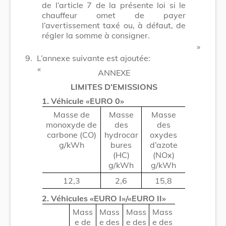
de l’article 7 de la présente loi si le
chauffeur omet de payer
l’avertissement taxé ou, à défaut, de
régler la somme à consigner.
​ »
9.
L’annexe suivante est ajoutée:
​ «
ANNEXE
LIMITES D’EMISSIONS
1. Véhicule «EURO 0»
Masse de
Masse
Masse
monoxyde de
des
des
carbone (CO)
hydrocar
oxydes
g/kWh
bures
d’azote
(HC)
(NOx)
g/kWh
g/kWh
12,3
2,6
15,8
2. Véhicules «EURO I»/«EURO II»
Mass
Mass
Mass
Mass
e de
e des
e des
e des