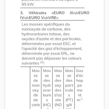
85 kW.
3. Véhicules «EURO III»/«EURO
IV»/«EURO V»/«VRE»
Les masses spécifiques du
monoxyde de carbone, des
hydrocarbures totaux, des
oxydes d’azote et des particules,
déterminées par essai ESC, et
l’opacité des gaz d’échappement,
déterminée par essai ERL, ne
doivent pas dépasser les valeurs
(1)
suivantes
:
Mas
Mas
Mas
Mas
Gaz
se
se
se
se
d’éc
de
des
des
des
hap
mon
hydr
oxy
part
pe
oxy
ocar
des
icule
me
de
bure
d’az
s
nt
-I
de
s
ote
(PT)
m
carb
(HC)
(NO
g/k