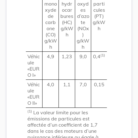
mono
hydr
oxyd
parti
xyde
ocar
es
cules
de
bures
d’azo
(PT)
carb
(HC)
te
g/kW
one
g/kW
(NOx
h
(CO)
h
)
g/kW
g/kW
h
h
(1)
Véhic
4,9
1,23
9,0
0,4
ule
«EUR
O I»
Véhic
4,0
1,1
7,0
0,15
ule
«EUR
O II»
(1)
La valeur limite pour les
émissions de particules est
affectée d’un coefficient de 1,7
dans le cas des moteurs d’une
puissance inférieure ou égale à