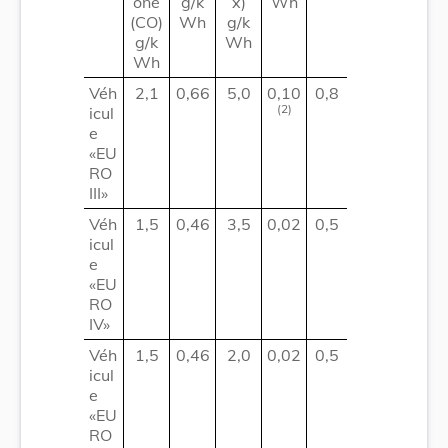
one
g/k
x)
Wh
(CO)
Wh
g/k
g/k
Wh
Wh
Véh
2,1
0,66
5,0
0,10
0,8
(2)
icul
e
«EU
RO
III»
Véh
1,5
0,46
3,5
0,02
0,5
icul
e
«EU
RO
IV»
Véh
1,5
0,46
2,0
0,02
0,5
icul
e
«EU
RO