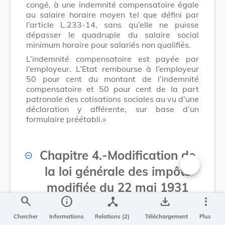
congé, à une indemnité compensatoire égale
au salaire horaire moyen tel que défini par
l’article L.233-14, sans qu’elle ne puisse
dépasser le quadruple du salaire social
minimum horaire pour salariés non qualifiés.
L’indemnité compensatoire est payée par
l’employeur. L’Etat rembourse à l’employeur
50 pour cent du montant de l’indemnité
compensatoire et 50 pour cent de la part
patronale des cotisations sociales au vu d’une
déclaration y afférente, sur base d’un
formulaire préétabli.»
Chapitre 4.
-
Modification de
la loi générale des impôts
Changer la t
modifiée du 22 mai 1931
search
info
device_hub
save_alt
more_vert
(«Abgabenordnung»)
Chercher
Informations
Relations (2)
Téléchargement
Plus