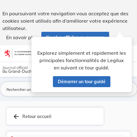
Version consolidée applicable au 28/12/2024 : L... - Legilux
En poursuivant votre navigation vous acceptez que des
cookies soient utilisés afin d’améliorer votre expérience
utilisateur.
En savoir plus
Ne plus afficher ce message
Aller au contenu
help
light_mode
dark_mode
account_circle
Explorez simplement et rapidement les
Aide
principales fonctionnalités de Legilux
en suivant ce tour guidé.
Journal officiel
du Grand-Duché de Luxembourg
Démarrer un tour guidé
La
arrow_back
Retour accueil