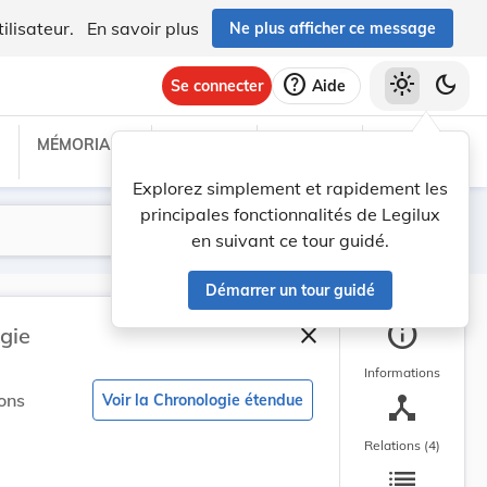
ilisateur.
En savoir plus
Ne plus afficher ce message
help
light_mode
dark_mode
Se connecter
Aide
MÉMORIAL C
TRAITÉS
PROJETS
TEXTES UE
Explorez simplement et rapidement les
principales fonctionnalités de Legilux
Lancer la recherche
Filtres
en suivant ce tour guidé.
Démarrer un tour guidé
info
close
gie
Fermer la barre latéra
Informations
device_hub
ons
Voir la Chronologie étendue
Relations (4)
list