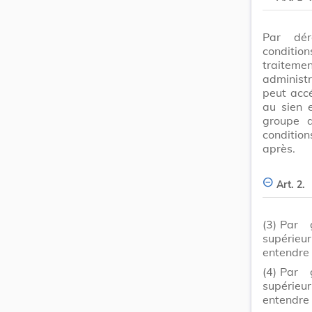
Par dér
conditio
traite
administr
peut acc
au sien 
groupe d
condition
après.
Art. 2.
(3)
Par 
supérieu
entendre 
(4)
Par 
supérieu
entendre 