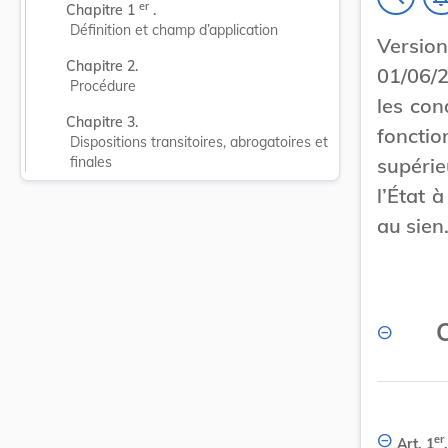
er
Chapitre 1 
 .
Définition et champ d’application
Versi
Chapitre 2.
01/06/2
Procédure
les con
Chapitre 3.
fonctio
Dispositions transitoires, abrogatoires et 
supéri
finales
l’État 
au sien
C
er
Art. 1
.