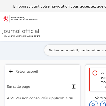
Version consolidée applicable au 01/06/2026 : L... - Legilux
En poursuivant votre navigation vous acceptez que des
Aller au contenu
Journal officiel
du Grand-Duché de Luxembourg
arrow_back
Retour accueil
info
La 
san
mod
expand
Sur cette page
amé
Versio
A59 Version consolidée applicable au 01/06/2026 : Loi du 25 mars 2015 fixant les conditions et modalités de l’accès du fonctionnaire à un groupe de traitement supérieur au sien et de l’employé de l’Etat à un groupe d’indemnité supérieur au sien.
notifications
search