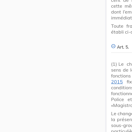
cette mê
dont l’em
immédiate
Toute fra
établi ci
Art. 5.
(1)
Le ch
sens de l
fonctions
2015
fix
conditi
fonctionn
Police e
«Magistra
Le chang
la présen
sous-gr
particul