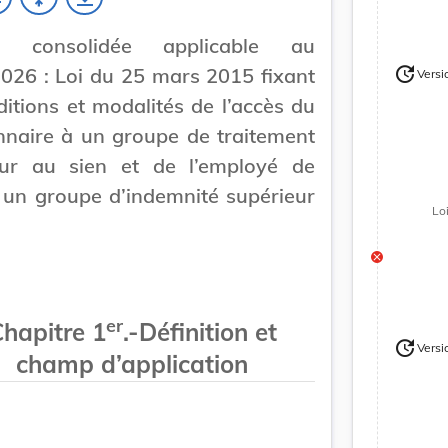
on consolidée applicable au
update
026 : Loi du 25 mars 2015 fixant
Versi
Version
Version
ditions et modalités de l’accès du
nnaire à un groupe de traitement
eur au sien et de l’employé de
à un groupe d’indemnité supérieur
Lo
.
er
hapitre 1
.-Définition et
update
Versi
Version
champ d’application