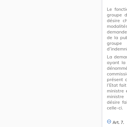
Le fonct
groupe d
désire c
modalité
demande p
de la pu
groupe
d’indemni
La deman
ayant la 
dénommé 
commissi
présent c
l’Etat fa
ministre 
ministre
désire fa
celle-ci.
Art. 7.