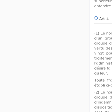
supérie
entendre 
Art. 4.
(1)
Le no
d’un gro
groupe d
vertu des
vingt po
traiteme
l’admini
désire fa
au leur.
Toute fra
établi ci
(2)
Le no
groupe d
d’indemn
dispositi
cent de l