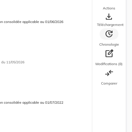
Actions
save_alt
on consolidée applicable au 01/06/2026
 courante
 consolidée en cours d’application
Téléchargement
update
Chronologie
edit_square
i
du 11/05/2026
Modifications (8)
compare_arrows
Comparer
on consolidée applicable au 01/07/2022
 consolidée obsolète