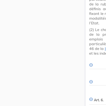
de la rub
définis 
fixant le
modalité
l’Etat.
(2)
Le ch
de la pr
emplois
particuli
46 de la
et les in
Art. 6.