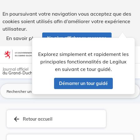
Loi du 24 juillet 2015 portant approbation 1. d... - Legilux
En poursuivant votre navigation vous acceptez que des
cookies soient utilisés afin d’améliorer votre expérience
utilisateur.
En savoir plus
Ne plus afficher ce message
Aller au contenu
help
light_mode
dark_mode
account_circle
Explorez simplement et rapidement les
Aide
principales fonctionnalités de Legilux
en suivant ce tour guidé.
Journal officiel
du Grand-Duché de Luxembourg
Démarrer un tour guidé
La
arrow_back
Retour accueil