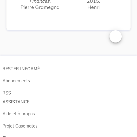
Finances,
2015.
Pierre Gramegna
Henri
Changer la t
RESTER INFORMÉ
Abonnements
RSS
ASSISTANCE
Aide et à propos
Projet Casemates