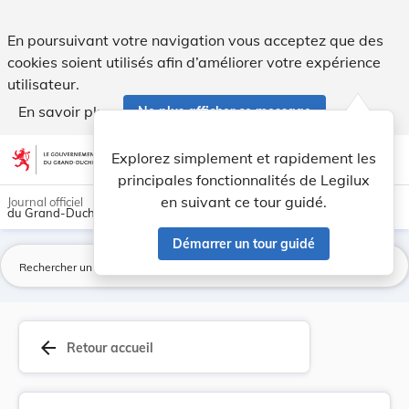
Loi du 18 décembre 2015 1. relative à la protec... - Legilux
En poursuivant votre navigation vous acceptez que des
cookies soient utilisés afin d’améliorer votre expérience
utilisateur.
En savoir plus
Ne plus afficher ce message
Aller au contenu
help
light_mode
dark_mode
account_circle
Explorez simplement et rapidement les
Aide
principales fonctionnalités de Legilux
en suivant ce tour guidé.
Journal officiel
du Grand-Duché de Luxembourg
Démarrer un tour guidé
La
arrow_back
Retour accueil