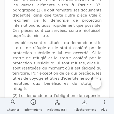
les autres éléments visés à l’article 37,
paragraphe (2). Il doit remettre ses documents
d’identité, ainsi que toute autre pièce utile à
l’examen de la demande de protection
internationale, aussi rapidement que possible.
Ces pièces sont conservées, contre récépissé,
auprès du ministre.
Les pièces sont restituées au demandeur si le
statut de réfugié ou le statut conféré par la
protection subsidiaire lui est accordé. Si le
statut de réfugié et le statut conféré par la
protection subsidiaire lui sont refusés, elles lui
sont restituées au moment où il est éloigné du
territoire. Par exception de ce qui précède, les
titres de voyage et titres d’identité ne sont pas
restitués aux bénéficiaires du statut de
réfugié.
Changer la t
(2)
Le demandeur a l’obligation de répondre
personnellement aux convocations du ministre.
search
info
device_hub
save_alt
more_vert
Les agents du ministre peuvent enregistrer les
Chercher
Informations
Relations (53)
Téléchargement
Plus
déclarations faites oralement par le