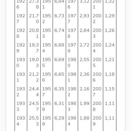
192
27,3
195
6,84
197
3,12
200
1,32
6
8
1
6
1
192
21,7
195
6,73
197
2,93
200
1,29
7
0
2
7
2
192
20,8
195
6,74
197
2,84
200
1,26
8
1
3
8
3
192
19,3
195
6,68
197
2,72
200
1,24
9
7
4
9
4
193
19,0
195
6,69
198
2,55
200
1,21
0
3
5
0
5
193
21,2
195
6,65
198
2,36
200
1,18
1
2
6
1
6
193
24,4
195
6,35
198
2,16
200
1,15
2
4
7
2
7
193
24,5
195
6,31
198
1,99
200
1,11
3
7
8
3
8
193
25,5
195
6,29
198
1,88
200
1,11
4
3
9
4
9