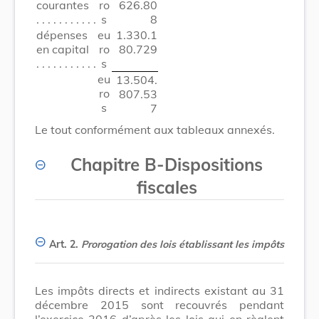
courantes
ro
626.80
s
8
dépenses
eu
1.330.1
en capital
ro
80.729
s
eu
13.504.
ro
807.53
s
7
Le tout conformément aux tableaux annexés.
Chapitre B
-
Dispositions
fiscales
Art. 2.
Prorogation des lois établissant les impôts
Les impôts directs et indirects existant au 31
décembre 2015 sont recouvrés pendant
l’exercice 2016 d’après les lois qui en règlent