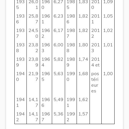
193
26,0
196
6,27
198
1,83
201
1,09
5
1
0
5
0
193
25,8
196
6,23
198
1,82
201
1,05
6
7
1
6
1
193
24,5
196
6,17
198
1,82
201
1,02
7
0
2
7
2
193
23,8
196
6,00
198
1,80
201
1,01
8
2
3
8
3
193
23,8
196
5,82
198
1,74
201
9
9
4
9
4 et
194
21,9
196
5,63
199
1,68
pos
1,00
0
7
5
0
téri
eur
es
194
14,1
196
5,49
199
1,62
1
7
6
1
194
14,1
196
5,36
199
1,57
2
7
7
2