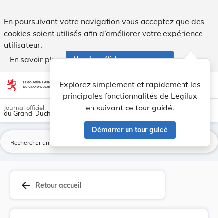
Loi du 18 décembre 2015 concernant le budget de... - Legil
En poursuivant votre navigation vous acceptez que des
cookies soient utilisés afin d’améliorer votre expérience
utilisateur.
En savoir plus
Ne plus afficher ce message
Aller au contenu
help
light_mode
dark_mode
account_circle
Explorez simplement et rapidement les
Aide
principales fonctionnalités de Legilux
en suivant ce tour guidé.
Journal officiel
du Grand-Duché de Luxembourg
Démarrer un tour guidé
La
arrow_back
Retour accueil