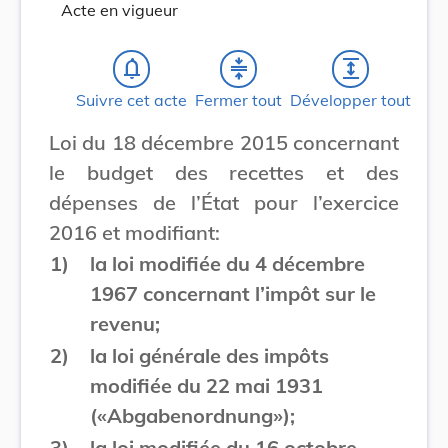
Acte en vigueur
notifications_none
compress
expand
Suivre cet acte
Fermer tout
Développer tout
Loi du 18 décembre 2015 concernant
le budget des recettes et des
dépenses de l’État pour l’exercice
2016 et modifiant:
1)
la loi modifiée du 4 décembre
1967 concernant l’impôt sur le
revenu;
2)
la loi générale des impôts
modifiée du 22 mai 1931
(«Abgabenordnung»);
3)
la loi modifiée du 16 octobre