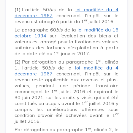
(1)
L’article 50
bis
de la
loi modifiée du 4
décembre 1967
concernant l’impôt sur le
er
revenu est abrogé à partir du 1
juillet 2016.
Le paragraphe 60
bis
de la
loi modifiée du 16
octobre 1934
sur l’évaluation des biens et
valeurs est abrogé pour la fixation des valeurs
unitaires des fortunes d’exploitation à partir
er
de la date-clé du 1
janvier 2017.
er
(2)
Par dérogation au paragraphe 1
, alinéa
1, l’article 50
bis
de la
loi modifiée du 4
décembre 1967
concernant l’impôt sur le
revenu reste applicable aux revenus et plus-
values, pendant une période transitoire
er
commençant le 1
juillet 2016 et expirant le
30 juin 2021, sur les droits y visés qui ont été
er
constitués ou acquis avant le 1
juillet 2016 y
compris les améliorations afférentes sous
er
condition d’avoir été achevées avant le 1
juillet 2016.
er
Par dérogation au paragraphe 1
, alinéa 2, le