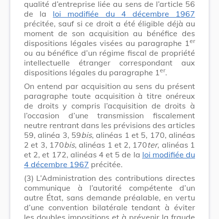
qualité d’entreprise liée au sens de l’article 56
de la
loi modifiée du 4 décembre 1967
précitée, sauf si ce droit a été éligible déjà au
moment de son acquisition au bénéfice des
er
dispositions légales visées au paragraphe 1
ou au bénéfice d’un régime fiscal de propriété
intellectuelle étranger correspondant aux
er
dispositions légales du paragraphe 1
.
On entend par acquisition au sens du présent
paragraphe toute acquisition à titre onéreux
de droits y compris l’acquisition de droits à
l’occasion d’une transmission fiscalement
neutre rentrant dans les prévisions des articles
59, alinéa 3, 59
bis
, alinéas 1 et 5, 170, alinéas
2 et 3, 170
bis
, alinéas 1 et 2, 170
ter
, alinéas 1
et 2, et 172, alinéas 4 et 5 de la
loi modifiée du
4 décembre 1967
précitée.
(3)
L’Administration des contributions directes
communique à l’autorité compétente d’un
autre État, sans demande préalable, en vertu
d’une convention bilatérale tendant à éviter
les doubles impositions et à prévenir la fraude