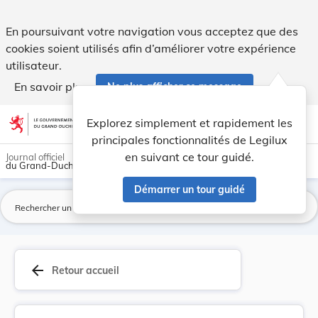
Loi du 29 mars 2016 portant réorganisation de l... - Legilux
En poursuivant votre navigation vous acceptez que des
cookies soient utilisés afin d’améliorer votre expérience
utilisateur.
En savoir plus
Ne plus afficher ce message
Aller au contenu
help
light_mode
dark_mode
account_circle
Explorez simplement et rapidement les
Aide
principales fonctionnalités de Legilux
en suivant ce tour guidé.
Journal officiel
du Grand-Duché de Luxembourg
Démarrer un tour guidé
La
arrow_back
Retour accueil