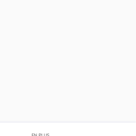
 la taille du texte
EN PLUS