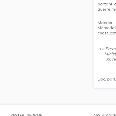
portant 
guerre mo
Mandons 
Mémorial
chose con
Le Premi
Minist
Xavie
Doc. parl
RESTER INFORMÉ
ASSISTANCE