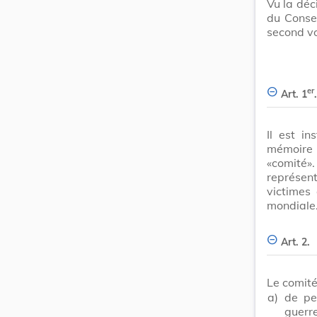
Vu la déc
du Consei
second vo
er
Art. 1
.
Il est i
mémoire 
«comité».
représen
victimes
mondiale
Art. 2.
Le comité
a)
de pe
guerr