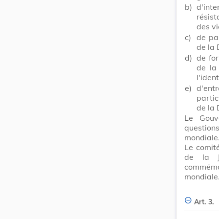
b)
d'inte
résist
des v
c)
de par
de la
d)
de fo
de la
l'iden
e)
d'entr
parti
de la
Le Gouve
question
mondiale
Le comité
de la J
commémor
mondiale
Art. 3.