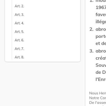
1.
modi
Art. 2.
1967
fave
Art. 3.
illé
Art. 4.
2.
abro
Art. 5.
port
Art. 6.
et d
Art. 7.
3.
abro
créa
Art. 8.
Souv
de D
l'En
Nous Hen
Notre Con
De l'ass