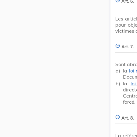
Art. 6.
Les artic
pour obj
victimes 
Art. 7.
Sont abr
a)
la
loi
Docum
b)
la
lo
direc
Centr
forcé.
Art. 8.
La référe