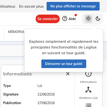
ilisateur.
En savoir plus
Ne plus afficher ce message
help
light_mode
dark_mode
Se connecter
Aide
MÉMORIAL C
TRAITÉS
PROJETS
TEXTES UE
Explorez simplement et rapidement les
principales fonctionnalités de Legilux
Lancer la recherche
Filtres
en suivant ce tour guidé.
Démarrer un tour guidé
info
close
Informations
Fermer la barre latéra
Informations
Type
Loi
device_hub
Signature
21/06/2016
Relations (12)
list
Publication
27/06/2016