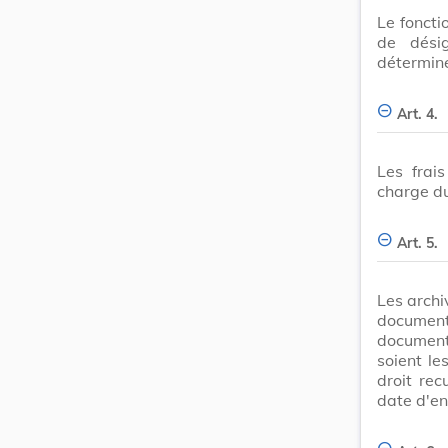
Le foncti
de dési
détermin
Art. 4.
Les frai
charge du
Art. 5.
Les archi
documenta
documenta
soient le
droit rec
date d'en