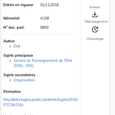
Entrée en vigueur
01/11/2016
Actions
save_alt
Mémorial
A158
Téléchargement
update
N° doc. parl.
6850
Chronologie
Auteur
État
Sujets principaux
Service de Renseignement de l'État
(SREL, SRE)
Sujets secondaires
Organisation
Permalien
http://data.legilux.public.lu/eli/etat/leg/loi/2016/
07/23/n21/jo