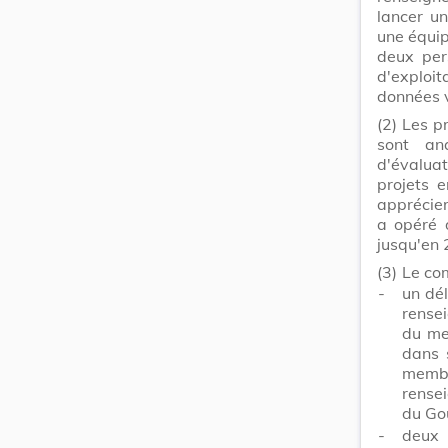
lancer u
une équi
deux per
d'exploit
données vi
(2)
Les p
sont an
d'évalua
projets 
apprécier
a opéré 
jusqu'en 
(3)
Le co
-
un dé
rense
du me
dans 
memb
rensei
du Go
-
deux 