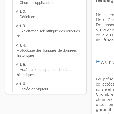
– Champ d'application
Art. 2.
Nous Hen
– Définition
Notre Con
De l'ass
Art. 3.
Vu la déc
– Exploitation scientifique des banques 
celle du 
de ...
lieu à se
Art. 4.
– Stockage des banques de données 
historiques
er
Art. 1
.
Art. 5.
– Accès aux banques de données 
historiques
La prése
collectée
Art. 6.
saisie ef
– Entrée en vigueur
Chambre 
chambre c
actuellem
garantit