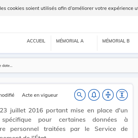
 cookies soient utilisés afin d’améliorer votre expérience ut
ACCUEIL
MÉMORIAL A
MÉMORIAL B
notifications_none
compress
expand
search
odifié
Acte en vigueur
23 juillet 2016 portant mise en place d'un
 spécifique pour certaines données à
ère personnel traitées par le Service de
nement de l'État.