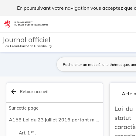
Loi du 23 juillet 2016 portant mise en place d'... - Legilux
En poursuivant votre navigation vous acceptez que des
Aller au contenu
Journal officiel
du Grand-Duché de Luxembourg
arrow_back
Retour accueil
Acte m
Loi du 
Sur cette page
statut
A158 Loi du 23 juillet 2016 portant mise en place d'un statut spécifique pour certaines données à caractère personnel traitées par le Service de renseignement de l'État.
caract
er
Art. 1 
 .
renseig