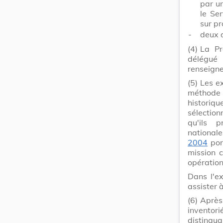
par u
le Se
sur pr
-
deux 
(4)
La Pr
délégué
renseigne
(5)
Les ex
méthode 
historiqu
sélection
qu'ils 
national
2004
port
mission c
opération
Dans l'ex
assister 
(6)
Après
inventor
distingua