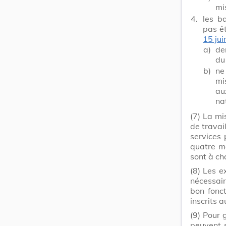
mi
4.
les b
pas êt
15 ju
a)
de
du
b)
ne
mi
au
na
(7)
La mi
de travai
services
quatre mo
sont à ch
(8)
Les e
nécessair
bon fonct
inscrits a
(9)
Pour g
peuvent 