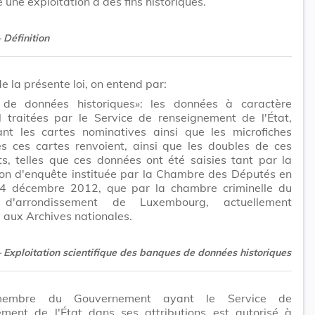
 une exploitation à des fins historiques.
– Définition
de la présente loi, on entend par:
de données historiques»: les données à caractère
l traitées par le Service de renseignement de l'État,
nt les cartes nominatives ainsi que les microfiches
es ces cartes renvoient, ainsi que les doubles de ces
s, telles que ces données ont été saisies tant par la
on d'enquête instituée par la Chambre des Députés en
4 décembre 2012, que par la chambre criminelle du
l d'arrondissement de Luxembourg, actuellement
aux Archives nationales.
– Exploitation scientifique des banques de données historiques
embre du Gouvernement ayant le Service de
ement de l'État dans ses attributions est autorisé à