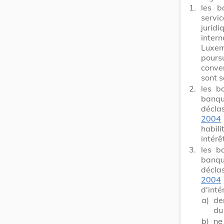
1.
les b
servic
jurid
inter
Luxem
pours
conven
sont s
2.
les b
banqu
décla
2004
habili
intérê
3.
les b
banqu
décla
2004
d'inté
a)
de
du
b)
ne