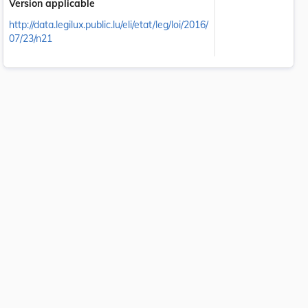
Version applicable
http://data.legilux.public.lu/eli/etat/leg/loi/2016/
07/23/n21