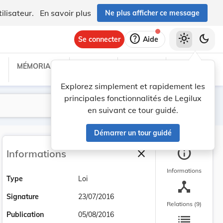
ilisateur.
En savoir plus
Ne plus afficher ce message
help
light_mode
dark_mode
Se connecter
Aide
MÉMORIAL C
TRAITÉS
PROJETS
TEXTES UE
Explorez simplement et rapidement les
principales fonctionnalités de Legilux
Lancer la recherche
Filtres
en suivant ce tour guidé.
Démarrer un tour guidé
info
close
Informations
Fermer la barre latéra
Informations
Type
Loi
device_hub
Signature
23/07/2016
Relations (9)
list
Publication
05/08/2016