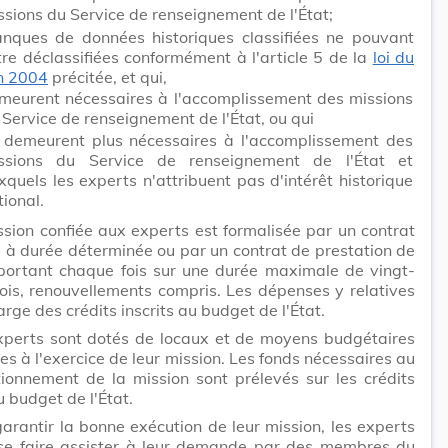
ssions du Service de renseignement de l'État;
anques de données historiques classifiées ne pouvant
re déclassifiées conformément à l'article 5 de la
loi du
in 2004
précitée, et qui,
meurent nécessaires à l'accomplissement des missions
 Service de renseignement de l'État, ou qui
 demeurent plus nécessaires à l'accomplissement des
ssions du Service de renseignement de l'État et
xquels les experts n'attribuent pas d'intérêt historique
tional.
ssion confiée aux experts est formalisée par un contrat
l à durée déterminée ou par un contrat de prestation de
 portant chaque fois sur une durée maximale de vingt-
is, renouvellements compris. Les dépenses y relatives
arge des crédits inscrits au budget de l'État.
xperts sont dotés de locaux et de moyens budgétaires
es à l'exercice de leur mission. Les fonds nécessaires au
ionnement de la mission sont prélevés sur les crédits
u budget de l'État.
arantir la bonne exécution de leur mission, les experts
se faire assister à leur demande par des membres du