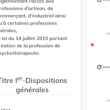
églementant l’accès aux
Version
rofessions d’artisan, de
ommerçant, d’industriel ainsi
u’à certaines professions
ibérales,
Lo
a loi du 14 juillet 2015 portant
réation de la profession de
sychothérapeute.
update
Versi
Version
er
Titre I
-
Dispositions
générales
Lo
Objet