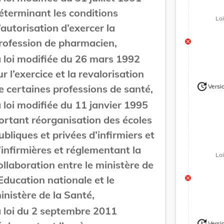
éterminant les conditions
Lo
’autorisation d’exercer la
rofession de pharmacien,
a loi modifiée du 26 mars 1992
ur l’exercice et la revalorisation
update
e certaines professions de santé,
Versi
Version
a loi modifiée du 11 janvier 1995
ortant réorganisation des écoles
ubliques et privées d’infirmiers et
’infirmières et réglementant la
Lo
ollaboration entre le ministère de
’Education nationale et le
inistère de la Santé,
a loi du 2 septembre 2011
update
Versi