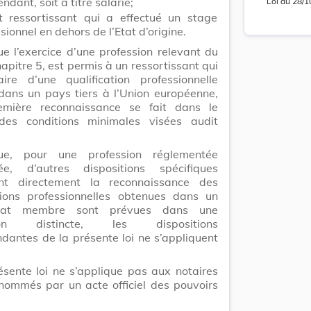
ndant, soit à titre salarié;
Loi
du
28/1
t ressortissant qui a effectué un stage
sionnel en dehors de l’Etat d’origine.
Lo
e l’exercice d’une profession relevant du
 chapitre 5, est permis à un ressortissant qui
aire d’une qualification professionnelle
dans un pays tiers à l’Union européenne,
emière reconnaissance se fait dans le
des conditions minimales visées audit
ue, pour une profession réglementée
ée, d’autres dispositions spécifiques
nt directement la reconnaissance des
ations professionnelles obtenues dans un
tat membre sont prévues dans une
tion distincte, les dispositions
dantes de la présente loi ne s’appliquent
ésente loi ne s’applique pas aux notaires
nommés par un acte officiel des pouvoirs