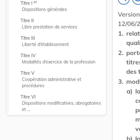
er
Titre I 
Dispositions générales
Versi
Titre II
12/06/2
Libre prestation de services
1.
rela
Titre III
qual
Liberté d’établissement
2.
port
Titre IV
titr
Modalités d’exercice de la profession
des 
Titre V
Coopération administrative et 
3.
modi
procédures
a)
l
Titre VI
c
Dispositions modificatives, abrogatoires 
p
et ...
m
v
b)
l