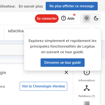
ilisateur.
En savoir plus
Ne plus afficher ce message
help
light_mode
dark_mode
Se connecter
Aide
MÉMORIAL C
TRAITÉS
PROJETS
TEXTES UE
Explorez simplement et rapidement les
principales fonctionnalités de Legilux
Lancer la recherche
Filtres
en suivant ce tour guidé.
Démarrer un tour guidé
info
close
gie
Fermer la barre latéral
Informations
device_hub
ons
Voir la Chronologie étendue
Relations (7)
list