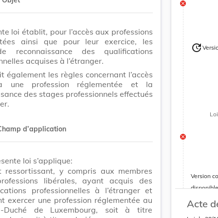
te loi établit, pour l’accès aux professions
tées ainsi que pour leur exercice, les
update
Versi
de reconnaissance des qualifications
Version
nnelles acquises à l’étranger.
lit également les règles concernant l’accès
 à une profession réglementée et la
sance des stages professionnels effectués
er.
Lo
Champ d’application
sente loi s’applique:
t ressortissant, y compris aux membres
Version c
rofessions libérales, ayant acquis des
disponibl
ications professionnelles à l’étranger et
nt exercer une profession réglementée au
Acte d
d-Duché de Luxembourg, soit à titre