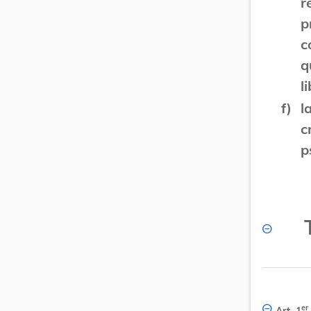
r
p
c
q
l
f)
l
c
p
er
Art. 1
.