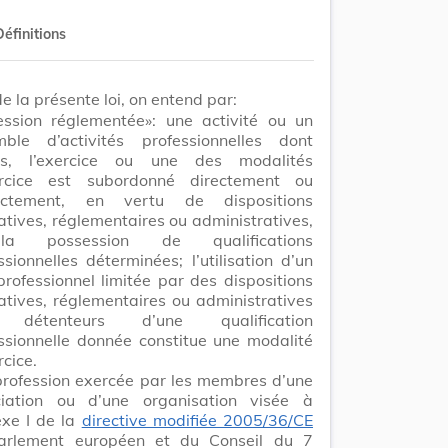
Définitions
de la présente loi, on entend par:
ession réglementée»: une activité ou un
mble d’activités professionnelles dont
cès, l’exercice ou une des modalités
ercice est subordonné directement ou
rectement, en vertu de dispositions
latives, réglementaires ou administratives,
a possession de qualifications
ssionnelles déterminées; l’utilisation d’un
 professionnel limitée par des dispositions
latives, réglementaires ou administratives
détenteurs d’une qualification
ssionnelle donnée constitue une modalité
rcice.
rofession exercée par les membres d’une
ciation ou d’une organisation visée à
exe I de la
directive modifiée 2005/36/CE
arlement européen et du Conseil du 7