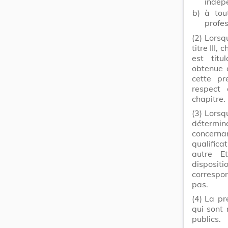
indépe
b)
à tou
profes
(2)
Lorsqu
titre III,
est titul
obtenue 
cette pr
respect 
chapitre.
(3)
Lorsq
détermin
concerna
qualific
autre E
disposi
correspon
pas.
(4)
La pr
qui sont 
publics.