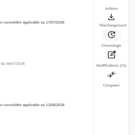
Actions
save_alt
on consolidée applicable au 17/07/2026
 consolidée en cours d’application
Téléchargement
update
Chronologie
edit_square
i
du 06/07/2026
Modifications (21)
compare_arrows
Comparer
on consolidée applicable au 12/06/2026
 courante
 consolidée obsolète