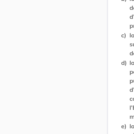
d
d
p
c)
l
s
d
d)
l
p
p
d
c
l
m
e)
l