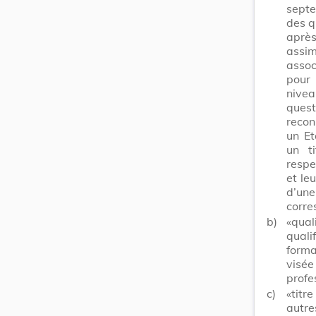
septe
des q
aprè
assim
assoc
pour 
nivea
quest
recon
un Et
un ti
respe
et leu
d’un
corre
b)
«qua
qual
form
visée 
profe
c)
«titr
autre