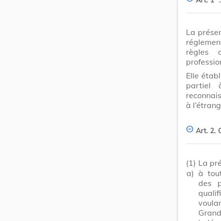
La présen
réglemen
règles 
professio
Elle étab
partiel
reconnais
à l’étrang
Art. 2.
(1)
La pré
a)
à tou
des p
qualif
voula
Gran