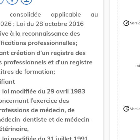
on consolidée applicable au
update
026 : Loi du 28 octobre 2016
Versi
Version
tive à la reconnaissance des
ifications professionnelles;
ant création d’un registre des
es professionnels et d’un registre
Lo
titres de formation;
fiant
a loi modifiée du 29 avril 1983
oncernant l’exercice des
update
rofessions de médecin, de
Versi
Version
Version
édecin-dentiste et de médecin-
étérinaire,
a loi modifiée du 31 juillet 1991