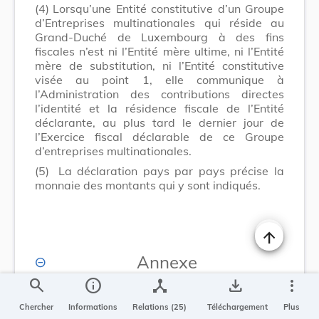
(4)
Lorsqu’une Entité constitutive d’un Groupe
d’Entreprises multinationales qui réside au
Grand-Duché de Luxembourg à des fins
fiscales n’est ni l’Entité mère ultime, ni l’Entité
mère de substitution, ni l’Entité constitutive
visée au point 1, elle communique à
l’Administration des contributions directes
l’identité et la résidence fiscale de l’Entité
déclarante, au plus tard le dernier jour de
l’Exercice fiscal déclarable de ce Groupe
d’entreprises multinationales.
(5)
La déclaration pays par pays précise la
monnaie des montants qui y sont indiqués.
Changer la t
Annexe
search
info
device_hub
save_alt
more_vert
SECTION III
Chercher
Informations
Relations (25)
Téléchargement
Plus