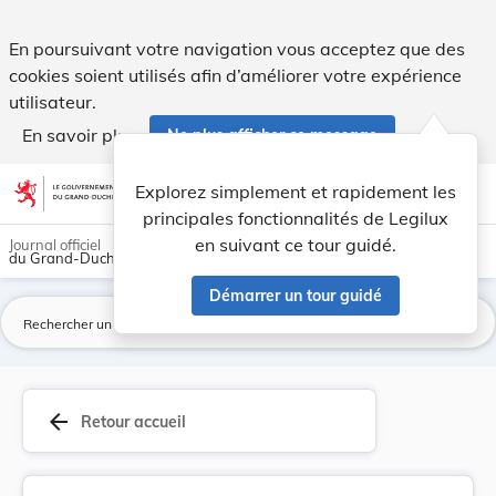
Loi du 23 décembre 2016 portant transposition d... - Legilu
En poursuivant votre navigation vous acceptez que des
cookies soient utilisés afin d’améliorer votre expérience
utilisateur.
En savoir plus
Ne plus afficher ce message
Aller au contenu
help
light_mode
dark_mode
account_circle
Explorez simplement et rapidement les
Aide
principales fonctionnalités de Legilux
en suivant ce tour guidé.
Journal officiel
du Grand-Duché de Luxembourg
Démarrer un tour guidé
La
arrow_back
Retour accueil