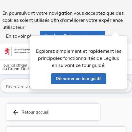
Loi du 23 décembre 2016 concernant la collecte,... - Legilux
En poursuivant votre navigation vous acceptez que des
cookies soient utilisés afin d’améliorer votre expérience
utilisateur.
En savoir plus
Ne plus afficher ce message
Aller au contenu
help
light_mode
dark_mode
account_circle
Explorez simplement et rapidement les
Aide
principales fonctionnalités de Legilux
en suivant ce tour guidé.
Journal officiel
du Grand-Duché de Luxembourg
Démarrer un tour guidé
La
arrow_back
Retour accueil