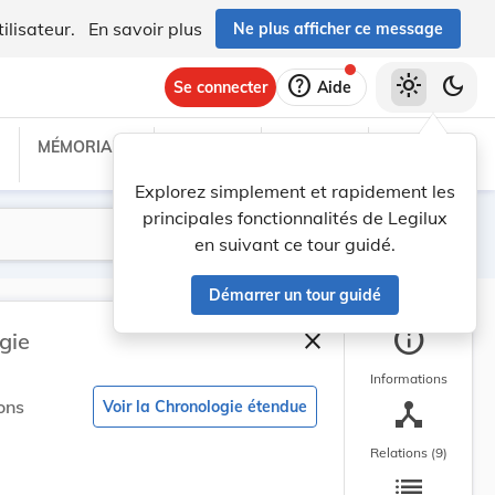
ilisateur.
En savoir plus
Ne plus afficher ce message
help
light_mode
dark_mode
Se connecter
Aide
MÉMORIAL C
TRAITÉS
PROJETS
TEXTES UE
Explorez simplement et rapidement les
principales fonctionnalités de Legilux
Lancer la recherche
Filtres
en suivant ce tour guidé.
Démarrer un tour guidé
info
close
gie
Fermer la barre latéral
Informations
device_hub
ons
Voir la Chronologie étendue
Relations (9)
list