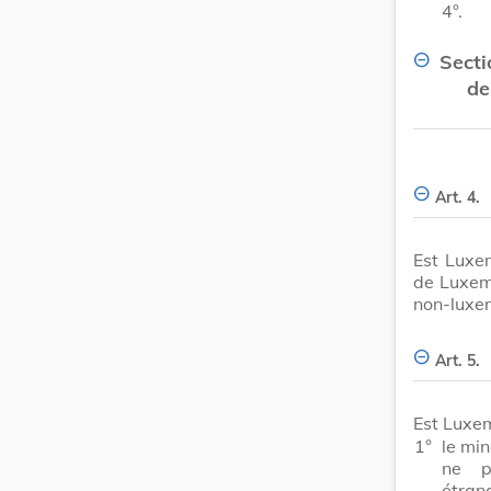
4°.
Secti
de
Art. 4.
Est Luxe
de Luxem
non-luxe
Art. 5.
Est Luxe
1°
le mi
ne p
étrang