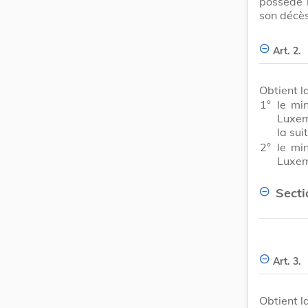
possède l
son décès
Art. 2.
Obtient l
1°
le mi
Luxem
la sui
2°
le mi
Luxem
Secti
Art. 3.
Obtient l