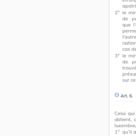
apatr
2°
le mi
de pa
que l
perme
l’autr
natio
cas d
3°
le mi
de pa
trouv
présum
sur ce
Art. 6.
Celui qu
obtient, 
luxembour
1°
qu’il 