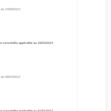
i
du 23/08/2023
on consolidée applicable au 25/03/2023
 courante
 consolidée obsolète
i
du 08/03/2023
on consolidée applicable au 01/01/2022