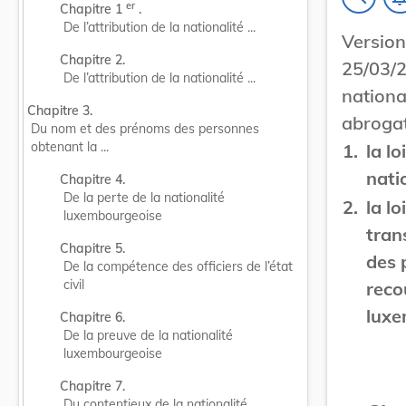
er
Chapitre 1 
 .
De l’attribution de la nationalité ...
Versi
Chapitre 2.
25/03/2
De l’attribution de la nationalité ...
nationa
Chapitre 3.
abrogat
Du nom et des prénoms des personnes 
obtenant la ...
1.
la l
nati
Chapitre 4.
De la perte de la nationalité 
2.
la lo
luxembourgeoise
tran
Chapitre 5.
des 
De la compétence des officiers de l’état 
civil
reco
luxe
Chapitre 6.
De la preuve de la nationalité 
luxembourgeoise
Chapitre 7.
Du contentieux de la nationalité 