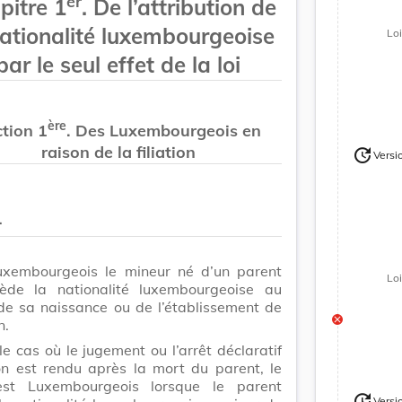
er
pitre 1
. De l’attribution de
nationalité luxembourgeoise
Lo
par le seul effet de la loi
ère
tion 1
. Des Luxembourgeois en
raison de la filiation
update
Versi
Version
Version
.
uxembourgeois le mineur né d’un parent
Lo
ède la nationalité luxembourgeoise au
e sa naissance ou de l’établissement de
n.
e cas où le jugement ou l’arrêt déclaratif
ion est rendu après la mort du parent, le
est Luxembourgeois lorsque le parent
update
Versi