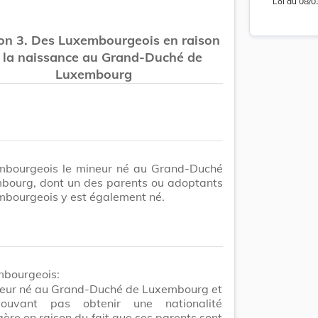
Loi
du
08/0
on 3. Des Luxembourgeois en raison
Lo
 la naissance au Grand-Duché de
Luxembourg
update
Versi
Version
mbourgeois le mineur né au Grand-Duché
bourg, dont un des parents ou adoptants
mbourgeois y est également né.
Lo
mbourgeois:
neur né au Grand-Duché de Luxembourg et
ouvant pas obtenir une nationalité
ère en raison du fait que ses parents sont