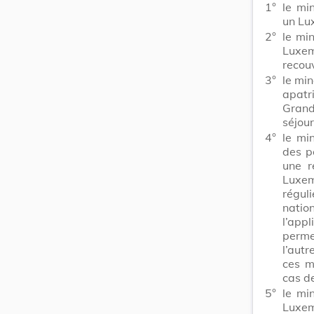
1°
le mi
un Lu
2°
le mi
Luxem
recou
3°
le min
apatr
Grand
séjour
4°
le mi
des p
une r
Luxem
régul
natio
l’app
perme
l’autr
ces m
cas d
5°
le mi
Luxem