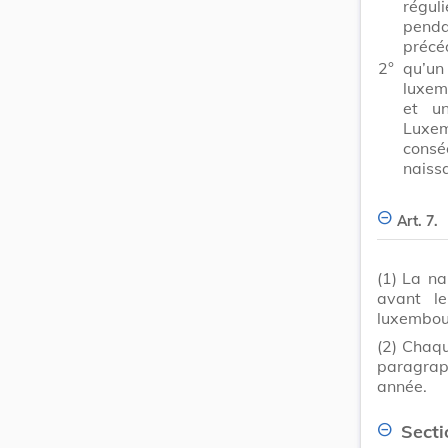
régu
penda
précé
2°
qu’u
luxem
et u
Luxe
consé
naiss
Art. 7.
(1)
La na
avant le
luxembou
(2)
Chaqu
paragrap
année.
Secti