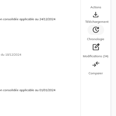
Actions
save_alt
on consolidée applicable au 24/12/2024
 consolidée en cours d’application
Téléchargement
update
Chronologie
edit_square
i
du 18/12/2024
Modifications (34)
compare_arrows
Comparer
on consolidée applicable au 01/01/2024
 consolidée obsolète