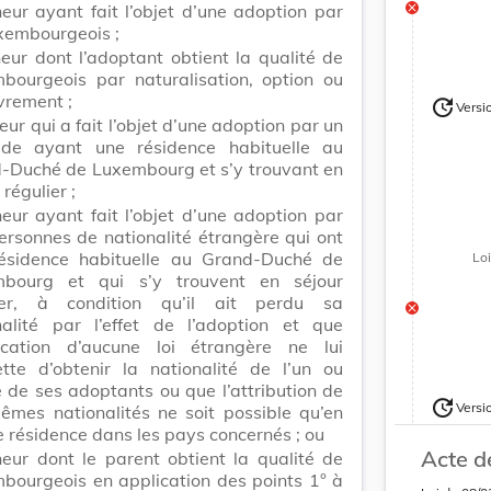
neur ayant fait l’objet d’une adoption par
xembourgeois ;
neur dont l’adoptant obtient la qualité de
bourgeois par naturalisation, option ou
vrement ;
update
Versi
Version
eur qui a fait l’objet d’une adoption par un
ide ayant une résidence habituelle au
-Duché de Luxembourg et s’y trouvant en
 régulier ;
neur ayant fait l’objet d’une adoption par
ersonnes de nationalité étrangère qui ont
ésidence habituelle au Grand-Duché de
Lo
bourg et qui s’y trouvent en séjour
ier, à condition qu’il ait perdu sa
nalité par l’effet de l’adoption et que
lication d’aucune loi étrangère ne lui
tte d’obtenir la nationalité de l’un ou
e de ses adoptants ou que l’attribution de
update
Versi
êmes nationalités ne soit possible qu’en
Version
e résidence dans les pays concernés ; ou
Acte d
neur dont le parent obtient la qualité de
bourgeois en application des points 1° à