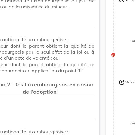
a nationalité luxembourgeoise au jour de
Version
 ou de la naissance du mineur.
a nationalité luxembourgeoise :
Lo
neur dont le parent obtient la qualité de
bourgeois par le seul effet de la loi ou à
te d’un acte de volonté ; ou
neur dont le parent obtient la qualité de
bourgeois en application du point 1°.
update
Versi
on 2. Des Luxembourgeois en raison
Version
de l’adoption
Lo
a nationalité luxembourgeoise :