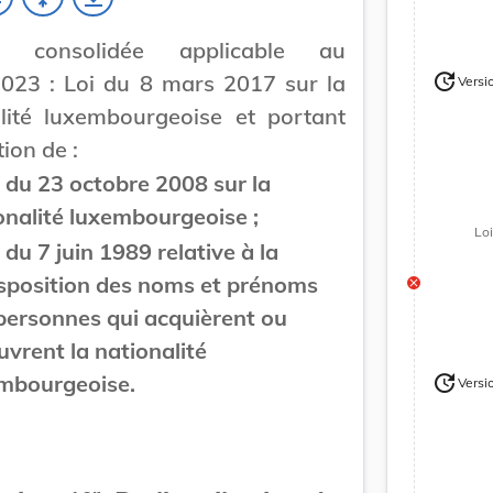
on consolidée applicable au
update
023 : Loi du 8 mars 2017 sur la
Versi
Version
lité luxembourgeoise et portant
ion de :
oi du 23 octobre 2008 sur la
onalité luxembourgeoise ;
Lo
i du 7 juin 1989 relative à la
sposition des noms et prénoms
personnes qui acquièrent ou
uvrent la nationalité
mbourgeoise.
update
Versi
Version