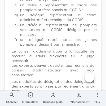
c)
un délégué représentant le cadre des
pompiers professionnels du CGDIS ;
d)
un délégué représentant le cadre
administratif et technique du CGDIS ;
e)
un délégué représentant les pompiers
volontaires du CGDIS, désigné par le
ministre ;
f)
un délégué représentant les jeunes
pompiers, désigné par le ministre.
Le conseil d’administration a la faculté de
recourir à l’avis d’experts s’il le juge
nécessaire.
Les experts peuvent assister aux réunions du
conseil d’administration avec voix
consultative.
Les modalités de désignation des délégués et
Changer la t
des experts sont fixées par règlement grand-
ducal.
search
info
device_hub
save_alt
more_vert
Chercher
Informations
Relations (260)
Téléchargement
Plus
Art. 17.