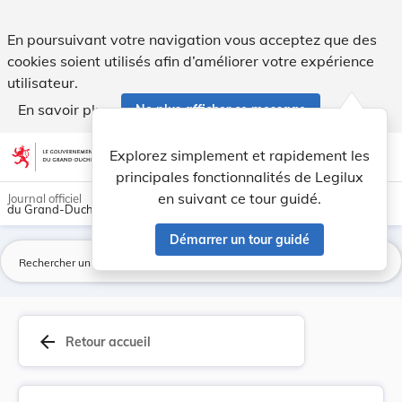
Loi du 27 mars 2018 portant organisation de la ... - Legilux
En poursuivant votre navigation vous acceptez que des
cookies soient utilisés afin d’améliorer votre expérience
utilisateur.
En savoir plus
Ne plus afficher ce message
Aller au contenu
help
light_mode
dark_mode
account_circle
Explorez simplement et rapidement les
Aide
principales fonctionnalités de Legilux
en suivant ce tour guidé.
Journal officiel
du Grand-Duché de Luxembourg
Démarrer un tour guidé
La
arrow_back
Retour accueil