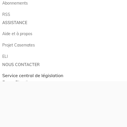
Abonnements
RSS
ASSISTANCE
Aide et à propos
Projet Casemates
ELI
NOUS CONTACTER
Service central de législation
5, rue Plaetis
L-2338 LUXEMBOURG
info@legilux.public.lu
E-mail
My LegiBox
, votre espace personnel.