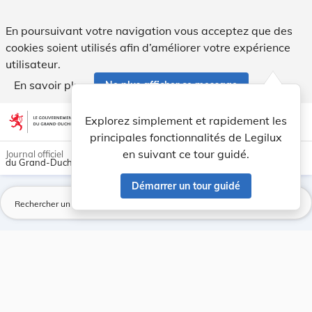
Page introuvable - Legilux
En poursuivant votre navigation vous acceptez que des
cookies soient utilisés afin d’améliorer votre expérience
utilisateur.
En savoir plus
Ne plus afficher ce message
Aller au contenu
help
light_mode
dark_mode
account_circle
Explorez simplement et rapidement les
Aide
principales fonctionnalités de Legilux
en suivant ce tour guidé.
Journal officiel
du Grand-Duché de Luxembourg
Démarrer un tour guidé
La