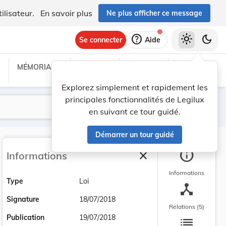
ilisateur.
En savoir plus
Ne plus afficher ce message
help
light_mode
dark_mode
Se connecter
Aide
MÉMORIAL C
TRAITÉS
PROJETS
TEXTES UE
Explorez simplement et rapidement les
principales fonctionnalités de Legilux
Lancer la recherche
Filtres
en suivant ce tour guidé.
Démarrer un tour guidé
info
close
Informations
Fermer la barre latéra
Informations
Type
Loi
device_hub
Signature
18/07/2018
Relations (5)
list
Publication
19/07/2018