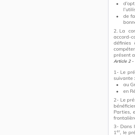
•
d’opt
l’uti
•
de fa
bonn
2.
La con
accord-c
définies 
compétent
présent 
Article 2 -
1-
Le pré
suivante 
•
au G
•
en Ré
2-
Le pré
bénéficie
Parties, 
frontaliè
3-
Dans l
er
1
, le p