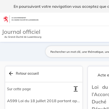
Loi du 18 juillet 2018 portant approbation de l... - Legilux
En poursuivant votre navigation vous acceptez que des
Aller au contenu
Journal officiel
du Grand-Duché de Luxembourg
arrow_back
Retour accueil
Acte e
Loi du
expand
Sur cette page
l’Acco
A599 Loi du 18 juillet 2018 portant approbation de l’Accord-cadre entre le Gouvernement du Grand-Duché de Luxembourg et le Gouvernement de la République française sur la coopération sanitaire transfrontalière, fait à Luxembourg, le 21 novembre 2016.
Duché 
Républi