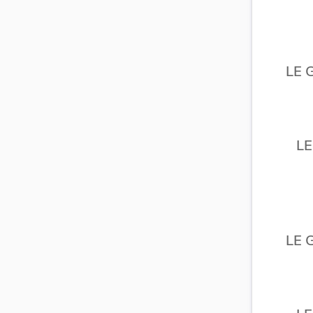
LE 
L
LE 