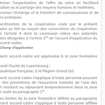
imiser l’organisation de l’offre de soins en facilitant
lisation ou le partage des moyens humains et matériels,
voriser l’échange et le transfert de connaissances et de
es pratiques.
crétisation de la coopération visée par le présent
adre se fait au moyen des conventions de coopération
à l’article 4 dont la conclusion relève des autorités
er
es désignées à l’article 1
de l’accord d’application du
accord-cadre.
Champ d'application
sent accord-cadre est applicable à la zone frontalière
:
rand-Duché de Luxembourg ;
publique française, à la Région-Grand Est.
sent accord-cadre s’applique à toute personne pouvant
r des prestations de l’assurance maladie de l’une des
et résidant ou séjournant temporairement dans la zone
er
re visée au paragraphe 1
.
es limites de la zone frontalière définie au paragraphe
résent accord-cadre s’applique à toute personne affiliée