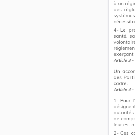
à un régi
des règl
systèmes
nécessita
4-
Le pr
santé, sa
volontai
réglemen
exerçant 
Article 3 -
Un accor
des Parti
cadre.
Article 4 -
1-
Pour l
désignen
autorités
de compét
leur est 
2-
Ces co