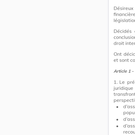
Désireux
financièr
législati
Décidés 
conclusi
droit int
Ont déci
et sont c
Article 1
-
1.
Le pré
juridiqu
transfro
perspecti
•
d’ass
popul
•
d’ass
•
d’ass
recou