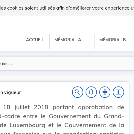
 cookies soient utilisés afin d’améliorer votre expérience ut
ACCUEIL
MÉMORIAL A
MÉMORIAL B
notifications_none
compress
expand
search
n vigueur
 18 juillet 2018 portant approbation de
rd-cadre entre le Gouvernement du Grand-
de Luxembourg et le Gouvernement de la
que française sur la coopération sanitaire