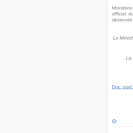
Mandons e
officiel
observée 
Le Minist
La 
Doc. parl