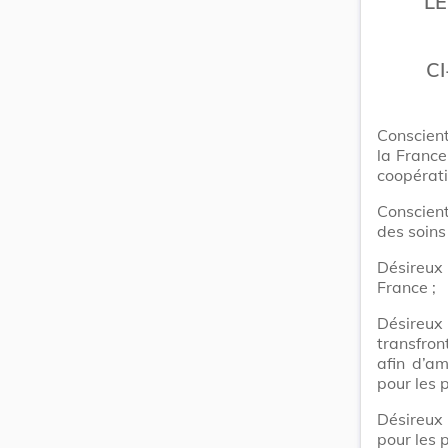
L
CI
Conscient
la France
coopérati
Conscien
des soins
Désireux 
France ;
Désireux
transfro
afin d’am
pour les 
Désireux 
pour les 