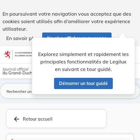
Version consolidée applicable au 20/08/2018 : L... - Legilux
En poursuivant votre navigation vous acceptez que des
cookies soient utilisés afin d’améliorer votre expérience
utilisateur.
En savoir plus
Ne plus afficher ce message
Aller au contenu
help
light_mode
dark_mode
account_circle
Explorez simplement et rapidement les
Aide
principales fonctionnalités de Legilux
en suivant ce tour guidé.
Journal officiel
du Grand-Duché de Luxembourg
Démarrer un tour guidé
La
arrow_back
Retour accueil