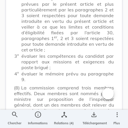
prévues par le présent article et plus
particulièrement par les paragraphes 2 et
3 soient respectées pour toute demande
introduite en vertu du présent article et
veiller à ce que les limites et conditions
d’éligibilité fixées par l’article 30,
er
paragraphes 1
, 2 et 3 soient respectées
pour toute demande introduite en vertu de
cet article ;
3°
évaluer les compétences du candidat par
rapport aux missions et exigences du
poste brigué ;
4°
évaluer le mémoire prévu au paragraphe
9.
(8)
La commission comprend trois membres
effectifs. Deux membres sont nommés par le
ministre sur proposition de l’inspecteur
Changer la t
général, dont un des membres doit relever du
groupe de traitement correspondant au moins
search
info
device_hub
save_alt
more_vert
au niveau du poste à occuper. Le président est
nommé par le ministre. Pour chaque membre
Chercher
Informations
Relations (4)
Téléchargement
Plus
effectif, il est nommé un membre suppléant