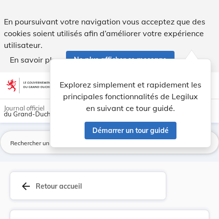
Loi du 18 juillet 2018 complétant le Nouveau Co... - Legilux
En poursuivant votre navigation vous acceptez que des
cookies soient utilisés afin d’améliorer votre expérience
utilisateur.
En savoir plus
Ne plus afficher ce message
Aller au contenu
help
light_mode
dark_mode
account_circle
Explorez simplement et rapidement les
Aide
principales fonctionnalités de Legilux
en suivant ce tour guidé.
Journal officiel
du Grand-Duché de Luxembourg
Démarrer un tour guidé
La
arrow_back
Retour accueil