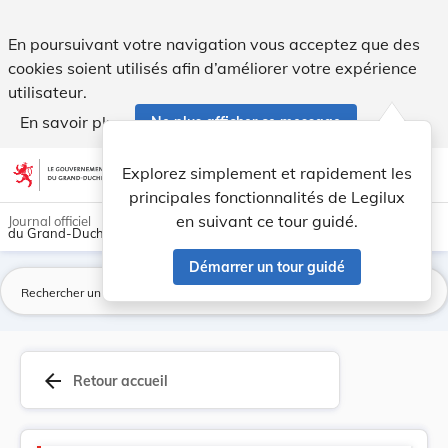
Version consolidée applicable au 05/09/2023 : L... - Legilux
En poursuivant votre navigation vous acceptez que des
cookies soient utilisés afin d’améliorer votre expérience
utilisateur.
En savoir plus
Ne plus afficher ce message
Aller au contenu
help
light_mode
dark_mode
account_circle
Explorez simplement et rapidement les
Aide
principales fonctionnalités de Legilux
en suivant ce tour guidé.
Journal officiel
du Grand-Duché de Luxembourg
Démarrer un tour guidé
La
arrow_back
Retour accueil