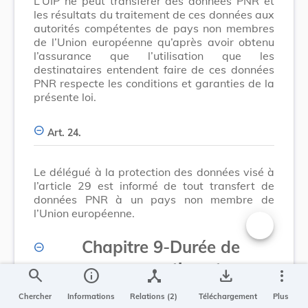
L’UIP ne peut transférer des données PNR et
les résultats du traitement de ces données aux
autorités compétentes de pays non membres
de l’Union européenne qu’après avoir obtenu
l’assurance que l’utilisation que les
destinataires entendent faire de ces données
PNR respecte les conditions et garanties de la
présente loi.
Art. 24.
Le délégué à la protection des données visé à
l’article 29 est informé de tout transfert de
données PNR à un pays non membre de
l’Union européenne.
Changer la t
Chapitre 9
-
Durée de
conservation et
search
info
device_hub
save_alt
more_vert
dépersonnalisation des
Chercher
Informations
Relations (2)
Téléchargement
Plus