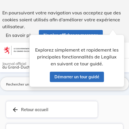
Loi du 21 août 2018 relative à la réalisation d... - Legilux
En poursuivant votre navigation vous acceptez que des
cookies soient utilisés afin d’améliorer votre expérience
utilisateur.
En savoir plus
Ne plus afficher ce message
Aller au contenu
help
light_mode
dark_mode
account_circle
Explorez simplement et rapidement les
Aide
principales fonctionnalités de Legilux
en suivant ce tour guidé.
Journal officiel
du Grand-Duché de Luxembourg
Démarrer un tour guidé
La
arrow_back
Retour accueil