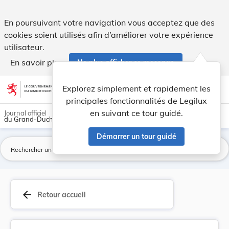
Loi du 28 mai 2019 relative à l’accessibilité d... - Legilux
En poursuivant votre navigation vous acceptez que des
cookies soient utilisés afin d’améliorer votre expérience
utilisateur.
En savoir plus
Ne plus afficher ce message
Aller au contenu
help
light_mode
dark_mode
account_circle
Explorez simplement et rapidement les
Aide
principales fonctionnalités de Legilux
en suivant ce tour guidé.
Journal officiel
du Grand-Duché de Luxembourg
Démarrer un tour guidé
La
arrow_back
Retour accueil