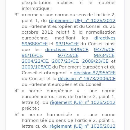
d’exploitation mobiles, ni le matériel
informatique ;
3°
« norme » : une norme au sens de l’article 2,
point 1, du
règlement (UE) n° 1025/2012
du Parlement européen et du Conseil du 25
octobre 2012 relatif à la normalisation
européenne, modifiant les
directives
89/686/CEE
et
93/15/CEE
du Conseil ainsi
que les
directives 94/9/CE
,
94/25/CE
,
95/16/CE
,
97/23/CE
,
98/34/CE
,
2004/22/CE
,
2007/23/CE
,
2009/23/CE
et
2009/105/CE
du Parlement européen et du
Conseil et abrogeant la
décision 87/95/CEE
du Conseil et la
décision n° 1673/2006/CE
du Parlement européen et du Conseil ;
4°
« norme européenne » : une norme
européenne au sens de l’article 2, point 1,
lettre b), du
règlement (UE) n° 1025/2012
précité ;
5°
« norme harmonisée » : une norme
harmonisée au sens de l’article 2, point 1,
lettre c), du
règlement (UE) n° 1025/2012