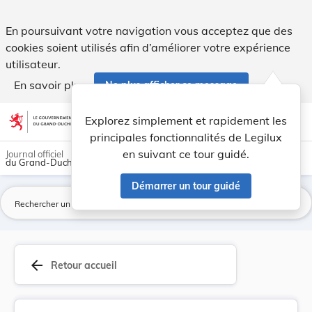
Loi du 12 juillet 2019 portant approbation 1° d... - Legilux
En poursuivant votre navigation vous acceptez que des
cookies soient utilisés afin d’améliorer votre expérience
utilisateur.
En savoir plus
Ne plus afficher ce message
Aller au contenu
help
light_mode
dark_mode
account_circle
Explorez simplement et rapidement les
Aide
principales fonctionnalités de Legilux
en suivant ce tour guidé.
Journal officiel
du Grand-Duché de Luxembourg
Démarrer un tour guidé
La
arrow_back
Retour accueil