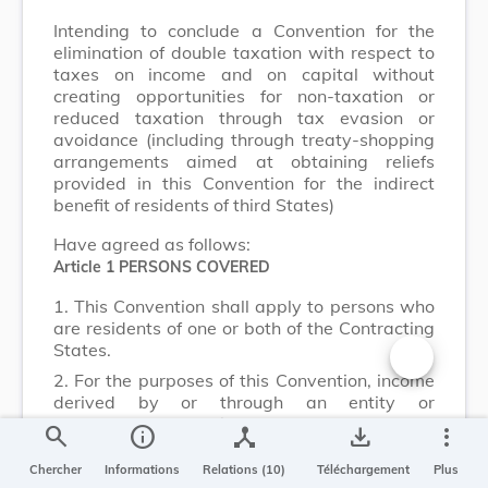
Intending to conclude a Convention for the
elimination of double taxation with respect to
taxes on income and on capital without
creating opportunities for non-taxation or
reduced taxation through tax evasion or
avoidance (including through treaty-shopping
arrangements aimed at obtaining reliefs
provided in this Convention for the indirect
benefit of residents of third States)
Have agreed as follows:
Article 1
PERSONS COVERED
1.
This Convention shall apply to persons who
are residents of one or both of the Contracting
States.
2.
For the purposes of this Convention, income
Changer la t
derived by or through an entity or
arrangement that is treated as wholly or
search
info
device_hub
save_alt
more_vert
partly fiscally transparent under the tax law of
either Contracting State shall be considered to
Chercher
Informations
Relations (10)
Téléchargement
Plus