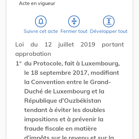
Acte en vigueur
notifications_none
compress
expand
Suivre cet acte
Fermer tout
Développer tout
Loi du 12 juillet 2019 portant
approbation
1°
du Protocole, fait à Luxembourg,
le 18 septembre 2017, modifiant
la Convention entre le Grand-
Duché de Luxembourg et la
République d’Ouzbékistan
tendant à éviter les doubles
impositions et à prévenir la
fraude fiscale en matière
d’impôts sur le revenu et sur la