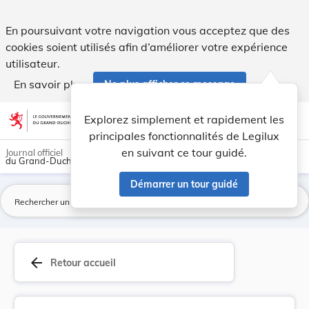
Loi du 1er août 2019 concernant l’Institut état... - Legilux
En poursuivant votre navigation vous acceptez que des
cookies soient utilisés afin d’améliorer votre expérience
utilisateur.
En savoir plus
Ne plus afficher ce message
Aller au contenu
help
light_mode
dark_mode
account_circle
Explorez simplement et rapidement les
Aide
principales fonctionnalités de Legilux
en suivant ce tour guidé.
Journal officiel
du Grand-Duché de Luxembourg
Démarrer un tour guidé
La
arrow_back
Retour accueil