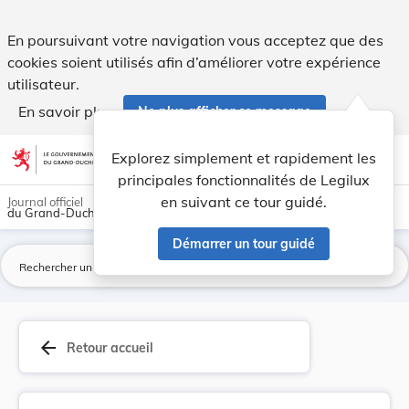
Loi du 20 décembre 2019 relative aux registres ... - Legilux
En poursuivant votre navigation vous acceptez que des
cookies soient utilisés afin d’améliorer votre expérience
utilisateur.
En savoir plus
Ne plus afficher ce message
Aller au contenu
help
light_mode
dark_mode
account_circle
Explorez simplement et rapidement les
Aide
principales fonctionnalités de Legilux
en suivant ce tour guidé.
Journal officiel
du Grand-Duché de Luxembourg
Démarrer un tour guidé
La
arrow_back
Retour accueil