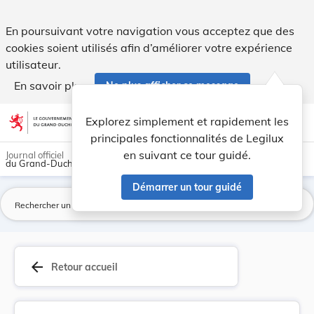
Loi du 11 mars 2020 portant certaines modalités... - Legilux
En poursuivant votre navigation vous acceptez que des
cookies soient utilisés afin d’améliorer votre expérience
utilisateur.
En savoir plus
Ne plus afficher ce message
Aller au contenu
help
light_mode
dark_mode
account_circle
Explorez simplement et rapidement les
Aide
principales fonctionnalités de Legilux
en suivant ce tour guidé.
Journal officiel
du Grand-Duché de Luxembourg
Démarrer un tour guidé
La
arrow_back
Retour accueil