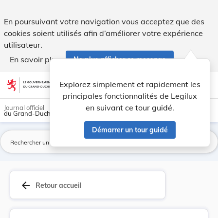
Loi du 4 juin 2020 portant modification du Code... - Legilux
En poursuivant votre navigation vous acceptez que des
cookies soient utilisés afin d’améliorer votre expérience
utilisateur.
En savoir plus
Ne plus afficher ce message
Aller au contenu
help
light_mode
dark_mode
account_circle
Explorez simplement et rapidement les
Aide
principales fonctionnalités de Legilux
en suivant ce tour guidé.
Journal officiel
du Grand-Duché de Luxembourg
Démarrer un tour guidé
La
arrow_back
Retour accueil