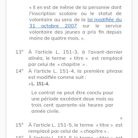
« Il en est de même de la personne dont
l’inscription scolaire ou le statut de
volontaire au sens de la
loi modifiée du
31 octobre 2007
sur le service
volontaire des jeunes a pris fin depuis
moins de quatre mois. ».
13°
À l’article L. 151-3, à l’avant-dernier
alinéa, le terme
« titre »
est remplacé
par celui de
« chapitre »
.
14°
À l’article L. 151-4, la première phrase
est modifiée comme suit :
​ «
L. 151-4
.
Le contrat ne peut être conclu pour
une période excédant deux mois ou
trois cent quarante-six heures par
année civile.
​ »
15°
À l’article L. 151-5, le terme
« titre »
est
remplacé par celui de
« chapitre »
.
16°
À l’article L. 151-8, le terme
« titre »
est