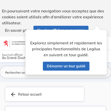
Loi du 20 juin 2020 portant dérogation à l’arti... - Legilux
En poursuivant votre navigation vous acceptez que des
cookies soient utilisés afin d’améliorer votre expérience
utilisateur.
En savoir plus
Ne plus afficher ce message
Aller au contenu
help
light_mode
dark_mode
account_circle
Explorez simplement et rapidement les
Aide
principales fonctionnalités de Legilux
en suivant ce tour guidé.
Journal officiel
du Grand-Duché de Luxembourg
Démarrer un tour guidé
La
arrow_back
Retour accueil