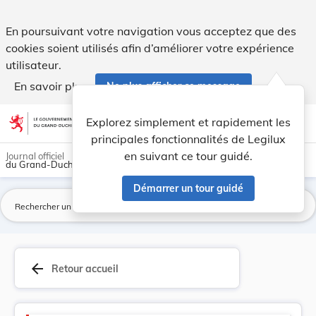
Version consolidée applicable au 24/07/2020 : L... - Legilux
En poursuivant votre navigation vous acceptez que des
cookies soient utilisés afin d’améliorer votre expérience
utilisateur.
En savoir plus
Ne plus afficher ce message
Aller au contenu
help
light_mode
dark_mode
account_circle
Explorez simplement et rapidement les
Aide
principales fonctionnalités de Legilux
en suivant ce tour guidé.
Journal officiel
du Grand-Duché de Luxembourg
Démarrer un tour guidé
La
arrow_back
Retour accueil