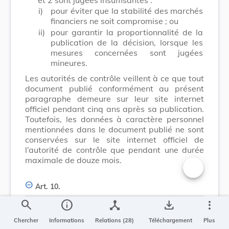
i)
pour éviter que la stabilité des marchés
financiers ne soit compromise ; ou
ii)
pour garantir la proportionnalité de la
publication de la décision, lorsque les
mesures concernées sont jugées
mineures.
Les autorités de contrôle veillent à ce que tout
document publié conformément au présent
paragraphe demeure sur leur site internet
officiel pendant cinq ans après sa publication.
Toutefois, les données à caractère personnel
mentionnées dans le document publié ne sont
conservées sur le site internet officiel de
l’autorité de contrôle que pendant une durée
maximale de douze mois.
Changer la t
Art. 10.
search
info
device_hub
save_alt
more_vert
Contre les décisions prises par les autorités de
Chercher
Informations
Relations (28)
Téléchargement
Plus
contrôle en vertu du présent chapitre, un