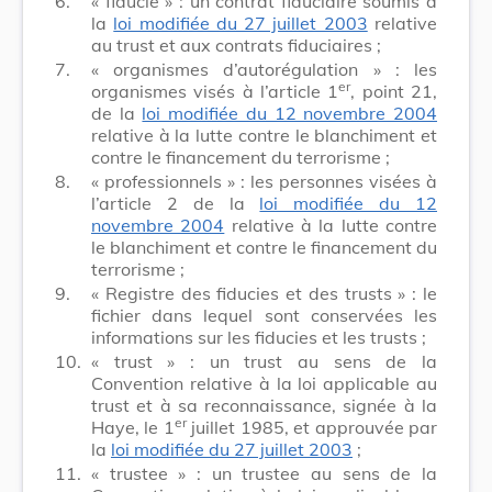
6.
« fiducie » : un contrat fiduciaire soumis à
la
loi modifiée du 27 juillet 2003
relative
au trust et aux contrats fiduciaires ;
7.
« organismes d’autorégulation » : les
er
organismes visés à l’article 1
, point 21,
de la
loi modifiée du 12 novembre 2004
relative à la lutte contre le blanchiment et
contre le financement du terrorisme ;
8.
« professionnels » : les personnes visées à
l’article 2 de la
loi modifiée du 12
novembre 2004
relative à la lutte contre
le blanchiment et contre le financement du
terrorisme ;
9.
« Registre des fiducies et des trusts » : le
fichier dans lequel sont conservées les
informations sur les fiducies et les trusts ;
10.
« trust » : un trust au sens de la
Convention relative à la loi applicable au
trust et à sa reconnaissance, signée à la
er
Haye, le 1
juillet 1985, et approuvée par
la
loi modifiée du 27 juillet 2003
;
11.
« trustee » : un trustee au sens de la