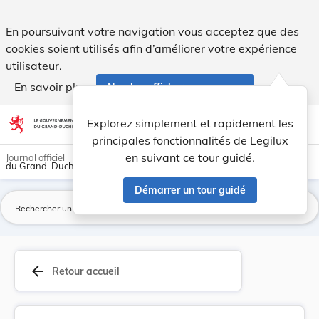
Loi du 10 juillet 2020 portant transposition de... - Legilux
En poursuivant votre navigation vous acceptez que des
cookies soient utilisés afin d’améliorer votre expérience
utilisateur.
En savoir plus
Ne plus afficher ce message
Aller au contenu
help
light_mode
dark_mode
account_circle
Explorez simplement et rapidement les
Aide
principales fonctionnalités de Legilux
en suivant ce tour guidé.
Journal officiel
du Grand-Duché de Luxembourg
Démarrer un tour guidé
La
arrow_back
Retour accueil