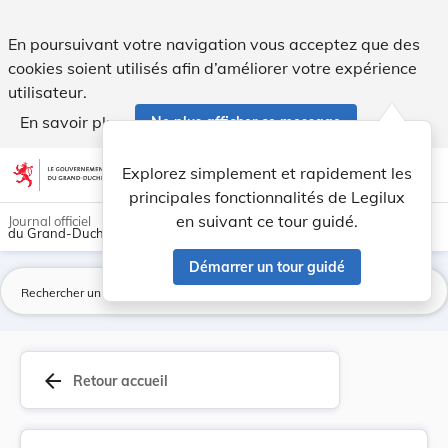
Loi du 28 août 2020 relative à la construction ... - Legilux
En poursuivant votre navigation vous acceptez que des
cookies soient utilisés afin d’améliorer votre expérience
utilisateur.
En savoir plus
Ne plus afficher ce message
Aller au contenu
help
light_mode
dark_mode
account_circle
Explorez simplement et rapidement les
Aide
principales fonctionnalités de Legilux
en suivant ce tour guidé.
Journal officiel
du Grand-Duché de Luxembourg
Démarrer un tour guidé
La
arrow_back
Retour accueil