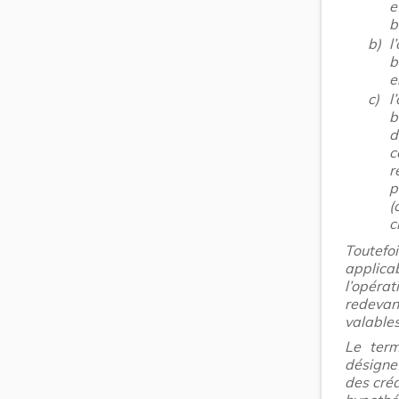
e
b
b)
l
b
e
c)
l
b
d
c
r
p
(
c
Toutefo
applic
l’opéra
redevan
valables
Le term
désigne
des créa