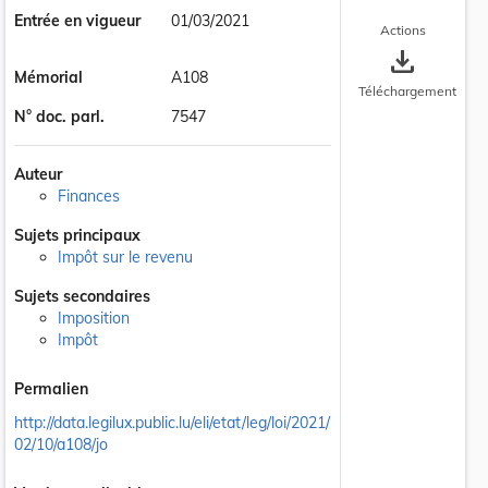
Entrée en vigueur
01/03/2021
Actions
save_alt
Mémorial
A108
Téléchargement
N° doc. parl.
7547
Auteur
Finances
Sujets principaux
Impôt sur le revenu
Sujets secondaires
Imposition
Impôt
Permalien
http://data.legilux.public.lu/eli/etat/leg/loi/2021/
02/10/a108/jo