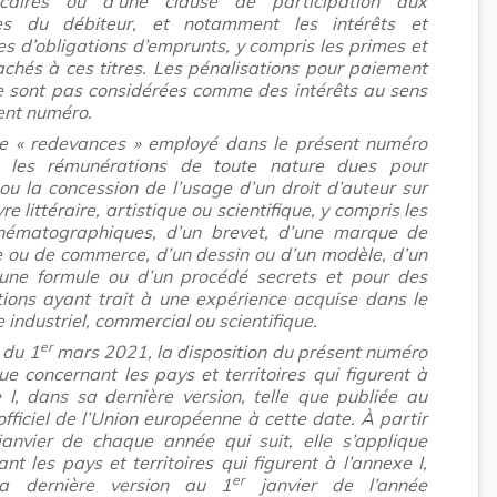
écaires ou d’une clause de participation aux
ces du débiteur, et notamment les intérêts et
s d’obligations d’emprunts, y compris les primes et
achés à ces titres. Les pénalisations pour paiement
ne sont pas considérées comme des intérêts au sens
ent numéro.
e « redevances » employé dans le présent numéro
e les rémunérations de toute nature dues pour
ou la concession de l’usage d’un droit d’auteur sur
e littéraire, artistique ou scientifique, y compris les
inématographiques, d’un brevet, d’une marque de
e ou de commerce, d’un dessin ou d’un modèle, d’un
’une formule ou d’un procédé secrets et pour des
tions ayant trait à une expérience acquise dans le
industriel, commercial ou scientifique.
er
 du 1
mars 2021, la disposition du présent numéro
ue concernant les pays et territoires qui figurent à
e I, dans sa dernière version, telle que publiée au
officiel de l’Union européenne à cette date. À partir
anvier de chaque année qui suit, elle s’applique
nt les pays et territoires qui figurent à l’annexe I,
er
a dernière version au 1
janvier de l’année