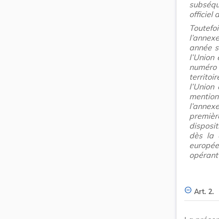
subséqu
officiel
Toutefoi
l’annex
année su
l’Union
numéro
territoi
l’Union
mention
l’annex
première
disposi
dès la 
européen
opérant 
Art. 2.