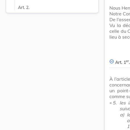
Nous Hen
Art. 2.
Notre Con
De l’asse
Vu la dé
celle du 
lieu à sec
er
Art. 1
.
À l’artic
concernan
un point
comme sui
​ «
5.
les 
suiv
a)
l
o
1