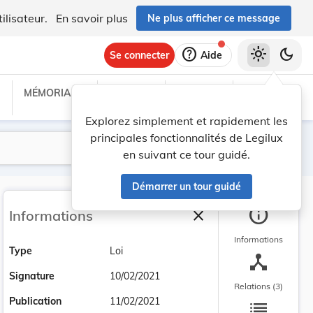
ilisateur.
En savoir plus
Ne plus afficher ce message
help
light_mode
dark_mode
Se connecter
Aide
MÉMORIAL C
TRAITÉS
PROJETS
TEXTES UE
Explorez simplement et rapidement les
principales fonctionnalités de Legilux
Lancer la recherche
Filtres
en suivant ce tour guidé.
Démarrer un tour guidé
info
close
Informations
Fermer la barre latéra
Informations
Type
Loi
device_hub
Signature
10/02/2021
Relations (3)
list
Publication
11/02/2021