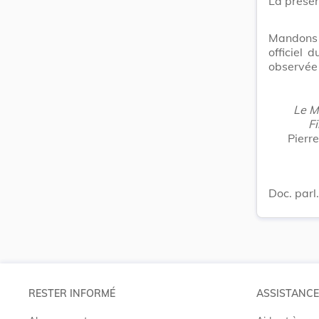
La présen
Mandons e
officiel
observée 
Le M
F
Pierr
Doc. parl
RESTER INFORMÉ
ASSISTANCE