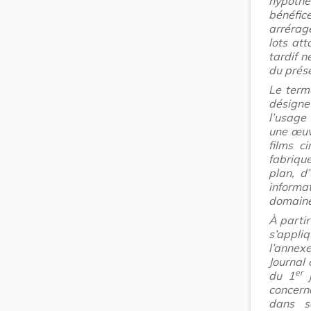
hypoth
bénéfi
arrérage
lots att
tardif 
du prés
Le term
désign
l’usage 
une œuvr
films c
fabriqu
plan, d
informa
domaine 
À partir
s’appliq
l’annex
Journal 
er
du 1
j
concerna
dans s