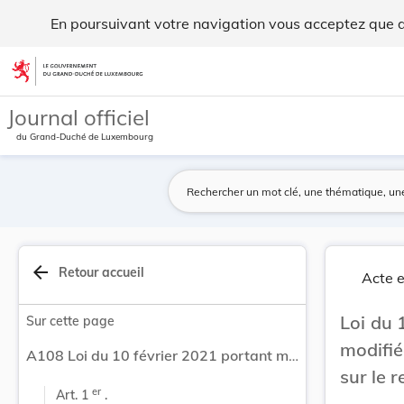
Loi du 10 février 2021 portant modification de ... - Legilux
En poursuivant votre navigation vous acceptez que des
Aller au contenu
Journal officiel
du Grand-Duché de Luxembourg
arrow_back
Retour accueil
Acte e
Loi du 
Sur cette page
modifi
A108 Loi du 10 février 2021 portant modification de la loi modifiée du 4 décembre 1967 concernant l’impôt sur le revenu.
sur le 
er
Art. 1 
 .