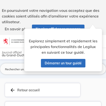
Loi du 2 mars 2021 portant création d’un Observ... - Legilux
En poursuivant votre navigation vous acceptez que des
cookies soient utilisés afin d’améliorer votre expérience
utilisateur.
En savoir plus
Ne plus afficher ce message
Aller au contenu
help
light_mode
dark_mode
account_circle
Explorez simplement et rapidement les
Aide
principales fonctionnalités de Legilux
en suivant ce tour guidé.
Journal officiel
du Grand-Duché de Luxembourg
Démarrer un tour guidé
La
arrow_back
Retour accueil