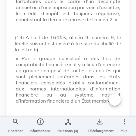
forfaitaires dans le cadre d’un décompte
annuel ou d’une imposition par voie d’assiette,
le crédit d’impôt est toujours régularisé,
nonobstant la dernière phrase de l’alinéa 2. ».
(14)
À l’article 164
bis
, alinéa 9, numéro 9, le
libellé suivant est inséré à la suite du libellé de
la lettre b) :
« Par « groupe consolidé à des fins de
comptabilité financière », il y a lieu d’entendre
un groupe composé de toutes les entités qui
sont pleinement intégrées dans les états
financiers consolidés établis conformément
aux normes internationales d’information
financière ou au système national
d’information financière d’un État membre. ».
Changer la t
(15)
À l’annexe figurant à l’article 166, alinéa
search
info
device_hub
save_alt
more_vert
10, la lettre u) est supprimée.
Chercher
Informations
Relations (4)
Téléchargement
Plus
er
(16)
À l’article 168
bis
, alinéa 1
, numéro 7,