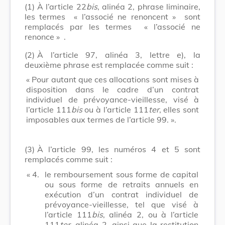
(1)
À l’article 22
bis
, alinéa 2, phrase liminaire,
les termes
« l’associé ne renoncent »
sont
remplacés par les termes
« l’associé ne
renonce »
.
(2)
À l’article 97, alinéa 3, lettre e), la
deuxième phrase est remplacée comme suit :
« Pour autant que ces allocations sont mises à
disposition dans le cadre d’un contrat
individuel de prévoyance-vieillesse, visé à
l’article 111
bis
ou à l’article 111
ter
, elles sont
imposables aux termes de l’article 99. ».
(3)
À l’article 99, les numéros 4 et 5 sont
remplacés comme suit :
« 4.
le remboursement sous forme de capital
ou sous forme de retraits annuels en
exécution d’un contrat individuel de
prévoyance-vieillesse, tel que visé à
l’article 111
bis
, alinéa 2, ou à l’article
111
ter
, alinéa 2, ainsi que la restitution