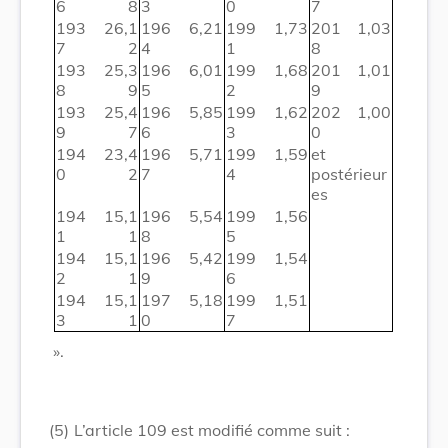
6
8
3
0
7
193
26,1
196
6,21
199
1,73
201
1,03
7
2
4
1
8
193
25,3
196
6,01
199
1,68
201
1,01
8
9
5
2
9
193
25,4
196
5,85
199
1,62
202
1,00
9
7
6
3
0
194
23,4
196
5,71
199
1,59
et
0
2
7
4
postérieur
es
194
15,1
196
5,54
199
1,56
1
1
8
5
194
15,1
196
5,42
199
1,54
2
1
9
6
194
15,1
197
5,18
199
1,51
3
1
0
7
».
(5)
L’article 109 est modifié comme suit :