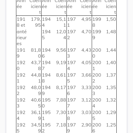
Ann
Coeff
Ann
Coeff
Ann
Coeff
Ann
Coeff
ée
icien
ée
icien
ée
icien
ée
icien
t
t
t
t
191
179,
194
15,1
197
4,95
199
1,50
8 et
95
4
1
1
8
anté
194
12,0
197
4,70
199
1,48
rieur
5
4
2
9
es
191
81,8
194
9,56
197
4,43
200
1,44
9
0
6
3
0
192
43,7
194
9,19
197
4,05
200
1,40
0
8
7
4
1
192
44,8
194
8,61
197
3,66
200
1,37
1
1
8
5
2
192
48,0
194
8,17
197
3,33
200
1,35
2
9
9
6
3
192
40,6
195
7,88
197
3,12
200
1,32
3
5
0
7
4
192
36,1
195
7,30
197
3,03
200
1,29
4
9
1
8
5
192
34,5
195
7,18
197
2,90
200
1,25
5
9
2
9
6