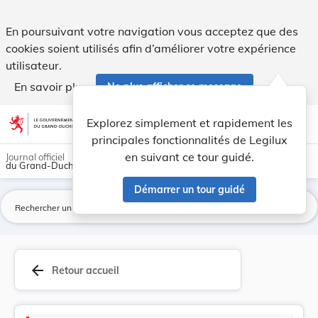
Version consolidée applicable au 01/04/2022 : L... - Legilux
En poursuivant votre navigation vous acceptez que des
cookies soient utilisés afin d’améliorer votre expérience
utilisateur.
En savoir plus
Ne plus afficher ce message
Aller au contenu
help
light_mode
dark_mode
account_circle
Explorez simplement et rapidement les
Aide
principales fonctionnalités de Legilux
en suivant ce tour guidé.
Journal officiel
du Grand-Duché de Luxembourg
Démarrer un tour guidé
La
arrow_back
Retour accueil