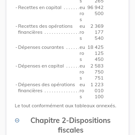
s
265
-
Recettes en capital
eu
96 942
ro
500
s
-
Recettes des opérations
eu
2 369
financières
ro
177
s
540
-
Dépenses courantes
eu
18 425
ro
125
s
450
-
Dépenses en capital
eu
2 583
ro
750
s
751
-
Dépenses des opérations
eu
1 223
financières
ro
010
s
100
Le tout conformément aux tableaux annexés.
Chapitre 2
-
Dispositions
fiscales