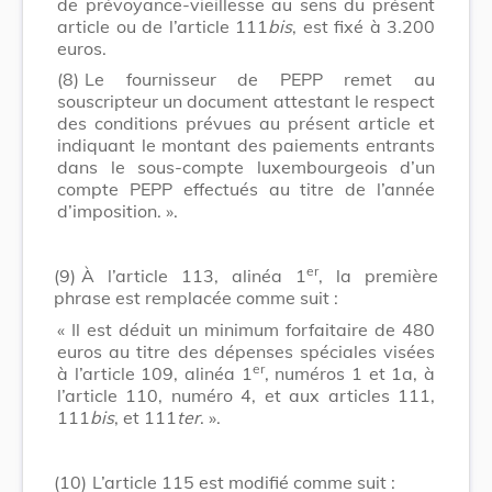
de prévoyance-vieillesse au sens du présent
article ou de l’article 111
bis
, est fixé à 3.200
euros.
(8)
Le fournisseur de PEPP remet au
souscripteur un document attestant le respect
des conditions prévues au présent article et
indiquant le montant des paiements entrants
dans le sous-compte luxembourgeois d’un
compte PEPP effectués au titre de l’année
d’imposition. ».
er
(9)
À l’article 113, alinéa 1
, la première
phrase est remplacée comme suit :
« Il est déduit un minimum forfaitaire de 480
euros au titre des dépenses spéciales visées
er
à l’article 109, alinéa 1
, numéros 1 et 1a, à
l’article 110, numéro 4, et aux articles 111,
111
bis
, et 111
ter
. ».
(10)
L’article 115 est modifié comme suit :