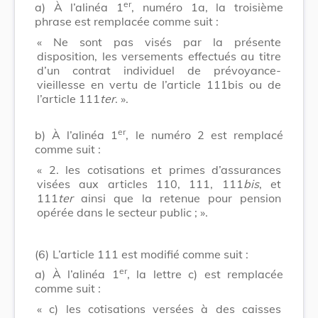
er
a) À l’alinéa 1
, numéro 1a, la troisième
phrase est remplacée comme suit :
« Ne sont pas visés par la présente
disposition, les versements effectués au titre
d’un contrat individuel de prévoyance-
vieillesse en vertu de l’article 111bis ou de
l’article 111
ter
. ».
er
b) À l’alinéa 1
, le numéro 2 est remplacé
comme suit :
« 2. les cotisations et primes d’assurances
visées aux articles 110, 111, 111
bis
, et
111
ter
ainsi que la retenue pour pension
opérée dans le secteur public ; ».
(6)
L’article 111 est modifié comme suit :
er
a) À l’alinéa 1
, la lettre c) est remplacée
comme suit :
« c) les cotisations versées à des caisses