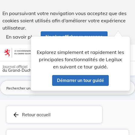
Loi du 8 juin 2022 : 1° modifiant : a) le Cod... - Legilux
En poursuivant votre navigation vous acceptez que des
cookies soient utilisés afin d’améliorer votre expérience
utilisateur.
En savoir plus
Ne plus afficher ce message
Aller au contenu
help
light_mode
dark_mode
account_circle
Explorez simplement et rapidement les
Aide
principales fonctionnalités de Legilux
en suivant ce tour guidé.
Journal officiel
du Grand-Duché de Luxembourg
Démarrer un tour guidé
La
arrow_back
Retour accueil