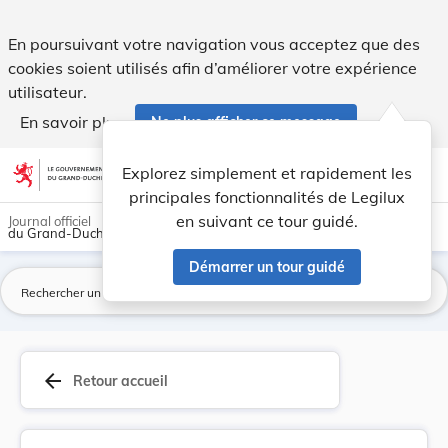
Loi du 21 juin 2023 portant fixation des élémen... - Legilux
En poursuivant votre navigation vous acceptez que des
cookies soient utilisés afin d’améliorer votre expérience
utilisateur.
En savoir plus
Ne plus afficher ce message
Aller au contenu
help
light_mode
dark_mode
account_circle
Explorez simplement et rapidement les
Aide
principales fonctionnalités de Legilux
en suivant ce tour guidé.
Journal officiel
du Grand-Duché de Luxembourg
Démarrer un tour guidé
La
arrow_back
Retour accueil