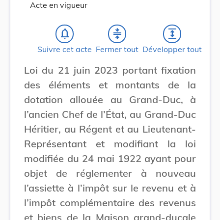
Acte en vigueur
notifications_none
compress
expand
Suivre cet acte
Fermer tout
Développer tout
Loi du 21 juin 2023 portant fixation
des éléments et montants de la
dotation allouée au Grand-Duc, à
l’ancien Chef de l’État, au Grand-Duc
Héritier, au Régent et au Lieutenant-
Représentant et modifiant la loi
modifiée du 24 mai 1922 ayant pour
objet de réglementer à nouveau
l’assiette à l’impôt sur le revenu et à
l’impôt complémentaire des revenus
et biens de la Maison grand-ducale