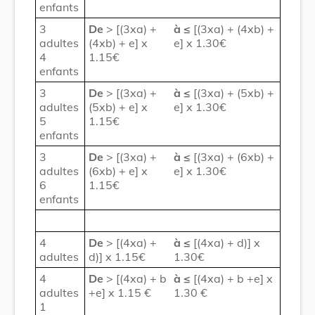
enfants
3
De
> [(3xa) +
à
≤
[(3xa) + (4xb) +
adultes
(4xb) + e] x
e] x 1.30€
4
1.15€
enfants
3
De
> [(3xa) +
à
≤
[(3xa) + (5xb) +
adultes
(5xb) + e] x
e] x 1.30€
5
1.15€
enfants
3
De
> [(3xa) +
à
≤
[(3xa) + (6xb) +
adultes
(6xb) + e] x
e] x 1.30€
6
1.15€
enfants
4
De
> [(4xa) +
à
≤
[(4xa) + d)] x
adultes
d)] x 1.15€
1.30€
4
De
> [(4xa) + b
à
≤
[(4xa) + b +e] x
adultes
+e] x 1.15 €
1.30 €
1