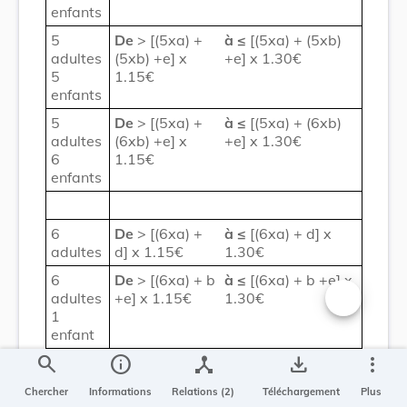
enfants
5
De
> [(5xa) +
à
≤
[(5xa) + (5xb)
adultes
(5xb) +e] x
+e] x 1.30€
5
1.15€
enfants
5
De
> [(5xa) +
à
≤
[(5xa) + (6xb)
adultes
(6xb) +e] x
+e] x 1.30€
6
1.15€
enfants
6
De
> [(6xa) +
à
≤
[(6xa) + d] x
adultes
d] x 1.15€
1.30€
6
De
> [(6xa) + b
à
≤
[(6xa) + b +e] x
adultes
+e] x 1.15€
1.30€
1
Changer la t
enfant
search
info
device_hub
save_alt
more_vert
6
De
> [(6xa) +
à
≤
[(6xa) + (2xb)
adultes
(2xb) +e] x
+e] x 1.30 €
Chercher
Informations
Relations (2)
Téléchargement
Plus
2
1.15 €