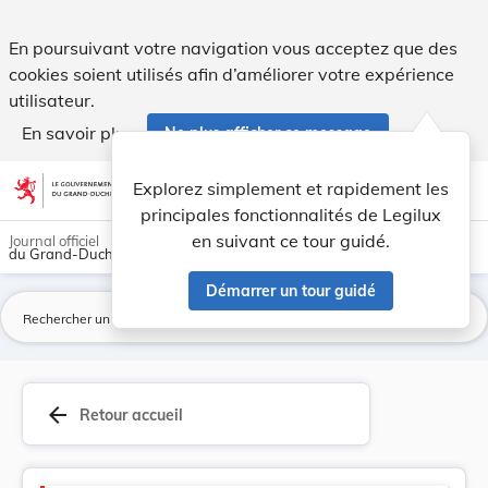
Version consolidée applicable au 12/06/2026 : L... - Legilux
En poursuivant votre navigation vous acceptez que des
cookies soient utilisés afin d’améliorer votre expérience
utilisateur.
En savoir plus
Ne plus afficher ce message
Aller au contenu
help
light_mode
dark_mode
account_circle
Explorez simplement et rapidement les
Aide
principales fonctionnalités de Legilux
en suivant ce tour guidé.
Journal officiel
du Grand-Duché de Luxembourg
Démarrer un tour guidé
La
arrow_back
Retour accueil