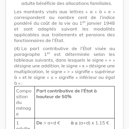
adulte bénéficie des allocations familiales.
Les montants visés aux lettres « a » à « e »
correspondent au nombre cent de l’indice
er
pondéré du coût de la vie au 1
janvier 1948
et sont adaptés suivant les modalités
applicables aux traitements et pensions des
fonctionnaires de l’État.
(4)
La part contributive de l’État visée au
er
paragraphe 1
est déterminée selon les
tableaux suivants, dans lesquels le signe « + »
désigne une addition, le signe « x » désigne une
multiplication, le signe « > » signifie « supérieur
à » et le signe « ≤ » signifie « inférieur ou égal
à » :
Compo
Part contributive de l’État à
sition
hauteur de 50%
du
ménag
e
1
De
> a+d €
à ≤
(a+d) x 1.15 €
adulte