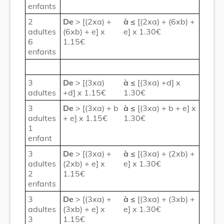
enfants
2
De
> [(2xa) +
à
≤
[(2xa) + (6xb) +
adultes
(6xb) + e] x
e] x 1.30€
6
1.15€
enfants
3
De
> [(3xa)
à
≤
[(3xa) +d] x
adultes
+d] x 1.15€
1.30€
3
De
> [(3xa) + b
à
≤
[(3xa) + b + e] x
adultes
+ e] x 1.15€
1.30€
1
enfant
3
De
> [(3xa) +
à
≤
[(3xa) + (2xb) +
adultes
(2xb) + e] x
e] x 1.30€
2
1.15€
enfants
3
De
> [(3xa) +
à
≤
[(3xa) + (3xb) +
adultes
(3xb) + e] x
e] x 1.30€
3
1.15€