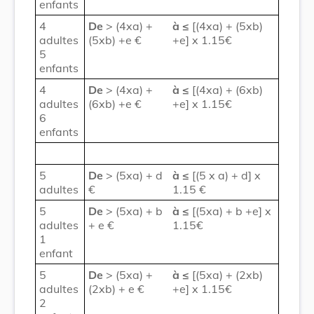
enfants
4
De
> (4xa) +
à
≤
[(4xa) + (5xb)
adultes
(5xb) +e €
+e] x 1.15€
5
enfants
4
De
> (4xa) +
à
≤
[(4xa) + (6xb)
adultes
(6xb) +e €
+e] x 1.15€
6
enfants
5
De
> (5xa) + d
à
≤
[(5 x a) + d] x
adultes
€
1.15 €
5
De
> (5xa) + b
à
≤
[(5xa) + b +e] x
adultes
+ e €
1.15€
1
enfant
5
De
> (5xa) +
à
≤
[(5xa) + (2xb)
adultes
(2xb) + e €
+e] x 1.15€
2