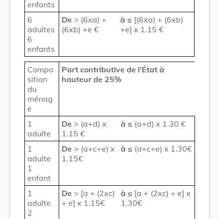
enfants
6
De
> (6xa) +
à
≤
[(6xa) + (6xb)
adultes
(6xb) +e €
+e] x 1.15 €
6
enfants
Compo
Part contributive de l’État à
sition
hauteur de 25%
du
ménag
e
1
De
> (a+d) x
à
≤
(a+d) x 1.30 €
adulte
1.15 €
1
De
> (a+c+e) x
à
≤
(a+c+e) x 1.30€
adulte
1.15€
1
enfant
1
De
> [a + (2xc)
à
≤
[a + (2xc) + e] x
adulte
+ e] x 1.15€
1.30€
2