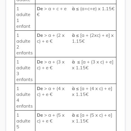
1
De
> a + c + e
à ≤
(a+c+e) x 1.15€
adulte
€
1
enfant
1
De
> a + (2 x
à
≤
[a + (2xc) + e] x
adulte
c) + e €
1.15€
2
enfants
1
De
> a + (3 x
à
≤
[a + (3 x c) + e]
adulte
c) + e €
x 1.15€
3
enfants
1
De
> a + (4 x
à
≤
[a + (4 x c) + e]
adulte
c) + e €
x 1.15€
4
enfants
1
De
> a + (5 x
à
≤
[a + (5 x c) + e]
adulte
c) + e €
x 1.15€
5