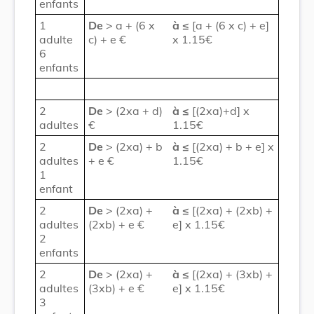
enfants
1
De
> a + (6 x
à
≤
[a + (6 x c) + e]
adulte
c) + e €
x 1.15€
6
enfants
2
De
> (2xa + d)
à
≤
[(2xa)+d] x
adultes
€
1.15€
2
De
> (2xa) + b
à
≤
[(2xa) + b + e] x
adultes
+ e €
1.15€
1
enfant
2
De
> (2xa) +
à
≤
[(2xa) + (2xb) +
adultes
(2xb) + e €
e] x 1.15€
2
enfants
2
De
> (2xa) +
à
≤
[(2xa) + (3xb) +
adultes
(3xb) + e €
e] x 1.15€
3