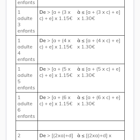
enfants
1
De
> [a + (3 x
à
≤
[a + (3 x c) + e]
adulte
c) + e] x 1.15€
x 1.30€
3
enfants
1
De
> [a + (4 x
à
≤
[a + (4 x c) + e]
adulte
c) + e] x 1.15€
x 1.30€
4
enfants
1
De
> [a + (5 x
à
≤
[a + (5 x c) + e]
adulte
c) + e] x 1.15€
x 1.30€
5
enfants
1
De
> [a + (6 x
à
≤
[a + (6 x c) + e]
adulte
c) + e] x 1.15€
x 1.30€
6
enfants
2
De
> [(2xa)+d]
à
≤
[(2xa)+d] x