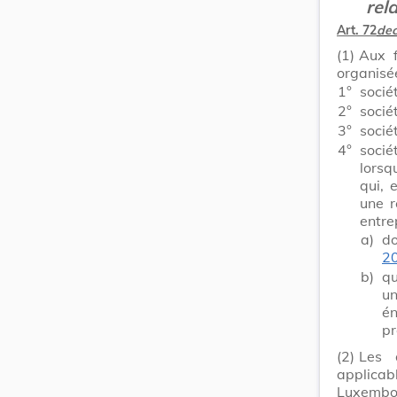
rel
Art. 72
dec
(1)
Aux f
organisée
1°
socié
2°
socié
3°
socié
4°
socié
lorsq
qui, 
une r
entre
a)
d
2
b)
qu
un
é
pr
(2)
Les 
applica
Luxembou