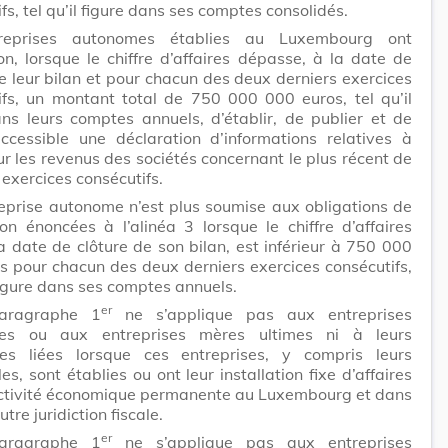
fs, tel qu’il figure dans ses comptes consolidés.
reprises autonomes établies au Luxembourg ont
ion, lorsque le chiffre d’affaires dépasse, à la date de
e leur bilan et pour chacun des deux derniers exercices
ifs, un montant total de 750 000 000 euros, tel qu’il
ans leurs comptes annuels, d’établir, de publier et de
ccessible une déclaration d’informations relatives à
ur les revenus des sociétés concernant le plus récent de
exercices consécutifs.
eprise autonome n’est plus soumise aux obligations de
ion énoncées à l’alinéa 3 lorsque le chiffre d’affaires
la date de clôture de son bilan, est inférieur à 750 000
s pour chacun des deux derniers exercices consécutifs,
 figure dans ses comptes annuels.
er
aragraphe 1
ne s’applique pas aux entreprises
es ou aux entreprises mères ultimes ni à leurs
ses liées lorsque ces entreprises, y compris leurs
es, sont établies ou ont leur installation fixe d’affaires
activité économique permanente au Luxembourg et dans
tre juridiction fiscale.
er
aragraphe 1
ne s’applique pas aux entreprises