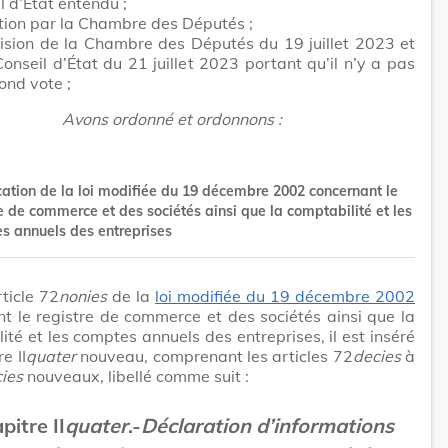
l d’État entendu ;
tion par la Chambre des Députés ;
ision de la Chambre des Députés du 19 juillet 2023 et
Conseil d’État du 21 juillet 2023 portant qu’il n’y a pas
ond vote ;
Avons ordonné et ordonnons :
cation de la loi modifiée du 19 décembre 2002 concernant le
e de commerce et des sociétés ainsi que la comptabilité et les
s annuels des entreprises
rticle 72
nonies
de la
loi modifiée du 19 décembre 2002
t le registre de commerce et des sociétés ainsi que la
ité et les comptes annuels des entreprises, il est inséré
e II
quater
nouveau, comprenant les articles 72
decies
à
ies
nouveaux, libellé comme suit :
pitre II
quater
.-
Déclaration d’informations