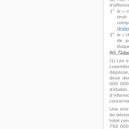
d’affaires
1°
le « 
droit
comp
règle
2°
le « c
de pr
duque
Art. 72
duo
(1)
Les e
Luxembou
dépasse,
deux der
000 000 
d’établi
d’inform
concernan
Une entr
de déclar
total con
750 000 