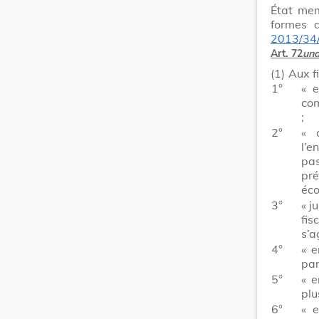
État mem
formes d
2013/34
Art. 72
und
(1)
Aux f
1°
« e
com
;
2°
« 
l’e
pas
pr
éco
3°
« j
fis
s’a
4°
« e
par
5°
« e
plu
6°
« e