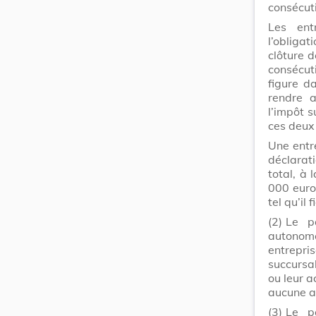
consécuti
Les ent
l’obligat
clôture d
consécut
figure d
rendre a
l’impôt s
ces deux 
Une entr
déclarat
total, à 
000 euro
tel qu’il
(2)
Le p
autonom
entrepri
succursal
ou leur 
aucune au
(3)
Le p