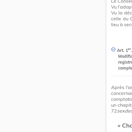
Le Consei
Vu l’adop
Vu la déc
celle du 
lieu à sec
er
Art. 1
.
Modifi
registr
compte
Après l’a
concernan
comptabil
un chapitr
72
sexdec
« Cha