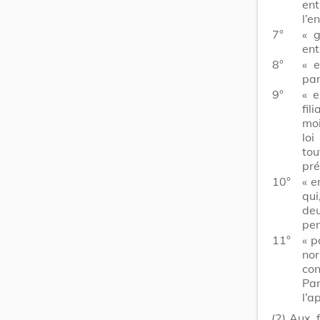
ent
l’e
7°
« g
ent
8°
« e
par
9°
« e
fil
moi
lo
tou
pré
10°
« e
qui
deu
pen
11°
« p
no
co
Par
l’a
(2)
Aux f