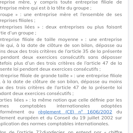
reprise mère, y compris toute entreprise filiale de
ntreprise mère qui est à la tête du groupe ;
roupe » : une entreprise mère et l’ensemble de ses
reprises filiales ;
ntreprises liées » : deux entreprises ou plus faisant
tie d’un groupe ;
ntreprise filiale de taille moyenne » : une entreprise
iale qui, à la date de clôture de son bilan, dépasse au
ns deux des trois critères de l’article 35 de la présente
i pendant deux exercices consécutifs sans dépasser
tefois plus d’un des trois critères de l’article 47 de la
sente loi pendant deux exercices consécutifs ;
ntreprise filiale de grande taille » : une entreprise filiale
, à la date de clôture de son bilan, dépasse au moins
x des trois critères de l’article 47 de la présente loi
dant deux exercices consécutifs ;
arties liées » : la même notion que celle définie par les
rmes comptables internationales adoptées
nformément au
règlement (CE) n° 1606/2002
du
lement européen et du Conseil du 19 juillet 2002 sur
pplication des normes comptables internationales.
ins de l’article 72
duodecies
, on entend par « chiffre