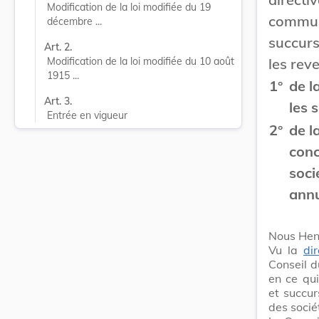
Modification de la loi modifiée du 19 
commun
décembre ...
succurs
Art. 2.
les rev
Modification de la loi modifiée du 10 août 
1915 ...
1°
de l
Art. 3.
les 
Entrée en vigueur
2°
de l
conc
soci
annu
Nous Hen
Vu la
di
Conseil 
en ce qui
et succur
des socié