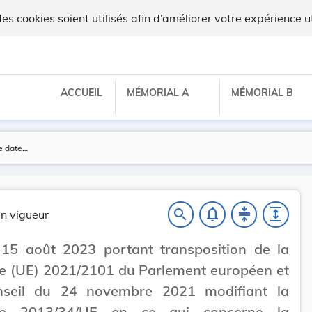
 cookies soient utilisés afin d’améliorer votre expérience ut
ACCUEIL
MÉMORIAL A
MÉMORIAL B
notifications_none
compress
expand
search
n vigueur
 15 août 2023 portant transposition de la
ve (UE) 2021/2101 du Parlement européen et
seil du 24 novembre 2021 modifiant la
ive 2013/34/UE en ce qui concerne la