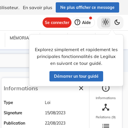
ilisateur.
En savoir plus
Ne plus afficher ce message
help
light_mode
dark_mode
Se connecter
Aide
MÉMORIAL C
TRAITÉS
PROJETS
TEXTES UE
Explorez simplement et rapidement les
principales fonctionnalités de Legilux
Lancer la recherche
Filtres
en suivant ce tour guidé.
Démarrer un tour guidé
info
close
Informations
Fermer la barre latéra
Informations
Type
Loi
device_hub
Signature
15/08/2023
Relations (9)
list
Publication
22/08/2023