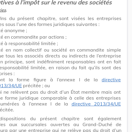
atives à l’impôt sur le revenu des sociétés
ies
.
ins du présent chapitre, sont visées les entreprises
s sous l’une des formes juridiques suivantes :
té anonyme ;
té en commandite par actions ;
té à responsabilité limitée ;
té en nom collectif ou société en commandite simple
ue tous les associés directs ou indirects de l’entreprise
en principe, sont indéfiniment responsables ont en fait
esponsabilité limitée, en raison du fait qu’ils sont des
prises :
ont la forme figure à l’annexe I de la
directive
013/34/UE
précitée ; ou
i ne relèvent pas du droit d’un État membre mais ont
e forme juridique comparable à celle des entreprises
numérées à l’annexe I de la
directive 2013/34/UE
écitée.
dispositions du présent chapitre sont également
bles aux succursales ouvertes au Grand-Duché de
rg par une entreprise qui ne relève pas du droit d’un