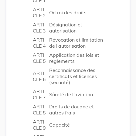
CLE 1
ARTI
Octroi des droits
CLE 2
ARTI
Désignation et
CLE 3
autorisation
ARTI
Révocation et limitation
CLE 4
de l’autorisation
ARTI
Application des lois et
CLE 5
règlements
Reconnaissance des
ARTI
certificats et licences
CLE 6
(sécurité)
ARTI
Sûreté de l’aviation
CLE 7
ARTI
Droits de douane et
CLE 8
autres frais
ARTI
Capacité
CLE 9