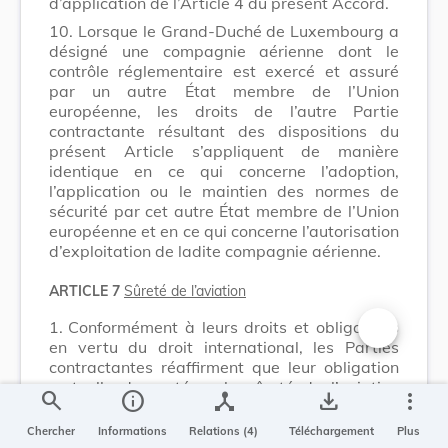
d’application de l’Article 4 du présent Accord.
10.
Lorsque le Grand-Duché de Luxembourg a
désigné une compagnie aérienne dont le
contrôle réglementaire est exercé et assuré
par un autre État membre de l’Union
européenne, les droits de l’autre Partie
contractante résultant des dispositions du
présent Article s’appliquent de manière
identique en ce qui concerne l’adoption,
l’application ou le maintien des normes de
sécurité par cet autre État membre de l’Union
européenne et en ce qui concerne l’autorisation
d’exploitation de ladite compagnie aérienne.
ARTICLE 7
Sûreté de l’aviation
1.
Conformément à leurs droits et obligations
en vertu du droit international, les Parties
Changer la t
contractantes réaffirment que leur obligation
mutuelle de protéger la sûreté de l’aviation
search
info
device_hub
save_alt
more_vert
civile contre des actes d’intervention illicite fait
partie intégrante du présent Accord. Sans
Chercher
Informations
Relations (4)
Téléchargement
Plus
limiter la généralité des droits et obligations