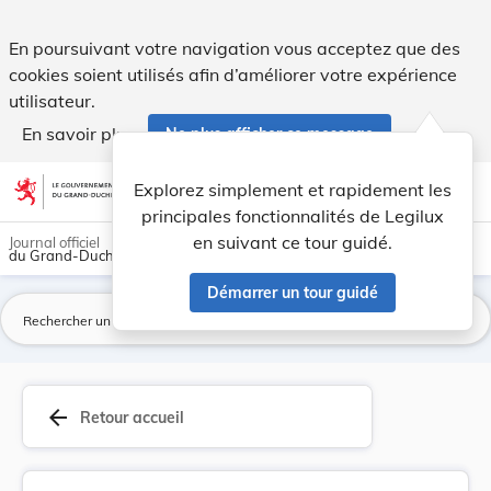
Loi du 11 septembre 2024 portant approbation de... - Legil
En poursuivant votre navigation vous acceptez que des
cookies soient utilisés afin d’améliorer votre expérience
utilisateur.
En savoir plus
Ne plus afficher ce message
Aller au contenu
help
light_mode
dark_mode
account_circle
Explorez simplement et rapidement les
Aide
principales fonctionnalités de Legilux
en suivant ce tour guidé.
Journal officiel
du Grand-Duché de Luxembourg
Démarrer un tour guidé
La
arrow_back
Retour accueil