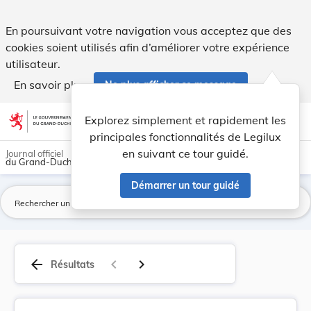
Loi du 6 février 2025 portant : 1° mise en œuvr... - Legilux
En poursuivant votre navigation vous acceptez que des
cookies soient utilisés afin d’améliorer votre expérience
utilisateur.
En savoir plus
Ne plus afficher ce message
Aller au contenu
help
light_mode
dark_mode
account_circle
Explorez simplement et rapidement les
Aide
principales fonctionnalités de Legilux
en suivant ce tour guidé.
Journal officiel
du Grand-Duché de Luxembourg
Démarrer un tour guidé
La
arrow_back
navigate_before
navigate_next
Résultats