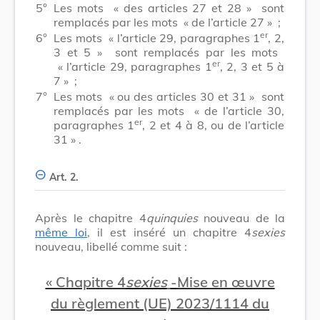
5°
Les mots
« des articles 27 et 28 »
sont
remplacés par les mots
« de l’article 27 »
;
er
6°
Les mots
« l’article 29, paragraphes 1
, 2,
3 et 5 »
sont remplacés par les mots
er
« l’article 29, paragraphes 1
, 2, 3 et 5 à
7 »
;
7°
Les mots
« ou des articles 30 et 31 »
sont
remplacés par les mots
« de l’article 30,
er
paragraphes 1
, 2 et 4 à 8, ou de l’article
31 »
.
Art. 2.
Après le chapitre 4
quinquies
nouveau de la
même loi
, il est inséré un chapitre 4
sexies
nouveau, libellé comme suit :
« Chapitre 4
sexies
-
Mise en œuvre
du règlement (UE) 2023/1114 du