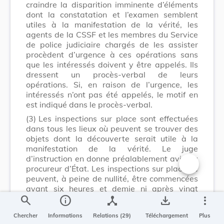
craindre la disparition imminente d’éléments
dont la constatation et l’examen semblent
utiles à la manifestation de la vérité, les
agents de la CSSF et les membres du Service
de police judiciaire chargés de les assister
procèdent d’urgence à ces opérations sans
que les intéressés doivent y être appelés. Ils
dressent un procès-verbal de leurs
opérations. Si, en raison de l’urgence, les
intéressés n’ont pas été appelés, le motif en
est indiqué dans le procès-verbal.
(3)
Les inspections sur place sont effectuées
dans tous les lieux où peuvent se trouver des
objets dont la découverte serait utile à la
manifestation de la vérité. Le juge
d’instruction en donne préalablement avis au
procureur d’État. Les inspections sur place ne
Changer la t
peuvent, à peine de nullité, être commencées
avant six heures et demie ni après vingt
search
info
device_hub
save_alt
more_vert
heures.
Lors de l’inspection sur place, les agents de la
Chercher
Informations
Relations (29)
Téléchargement
Plus
CSSF et les membres du Service de police