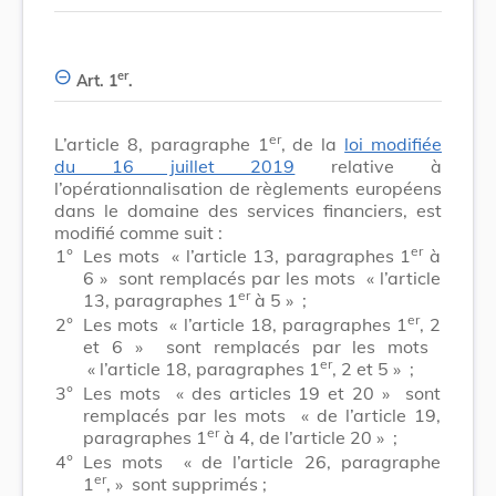
er
Art. 1
.
er
L’article 8, paragraphe 1
, de la
loi modifiée
du 16 juillet 2019
relative à
l’opérationnalisation de règlements européens
dans le domaine des services financiers, est
modifié comme suit :
er
1°
Les mots
« l’article 13, paragraphes 1
à
6 »
sont remplacés par les mots
« l’article
er
13, paragraphes 1
à 5 »
;
er
2°
Les mots
« l’article 18, paragraphes 1
, 2
et 6 »
sont remplacés par les mots
er
« l’article 18, paragraphes 1
, 2 et 5 »
;
3°
Les mots
« des articles 19 et 20 »
sont
remplacés par les mots
« de l’article 19,
er
paragraphes 1
à 4, de l’article 20 »
;
4°
Les mots
« de l’article 26, paragraphe
er
1
, »
sont supprimés ;